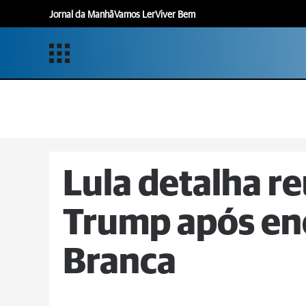
Jornal da Manhã
Vamos Ler
Viver Bem
Lula detalha r
Trump após en
Branca