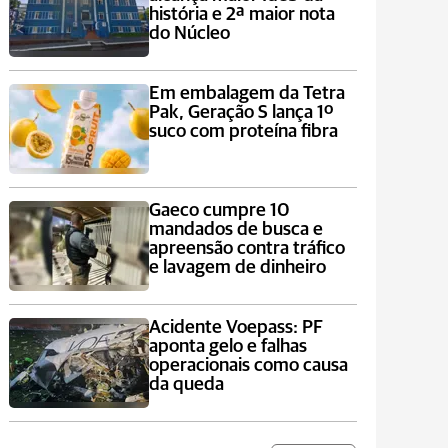
história e 2ª maior nota
do Núcleo
Em embalagem da Tetra
Pak, Geração S lança 1º
suco com proteína fibra
Gaeco cumpre 10
mandados de busca e
apreensão contra tráfico
e lavagem de dinheiro
Acidente Voepass: PF
aponta gelo e falhas
operacionais como causa
da queda