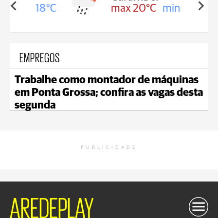
in 18°C
max 20°C
min 18°C
EMPREGOS
Trabalhe como montador de máquinas
em Ponta Grossa; confira as vagas desta
segunda
PUBLICIDADE
AREDEPLAY