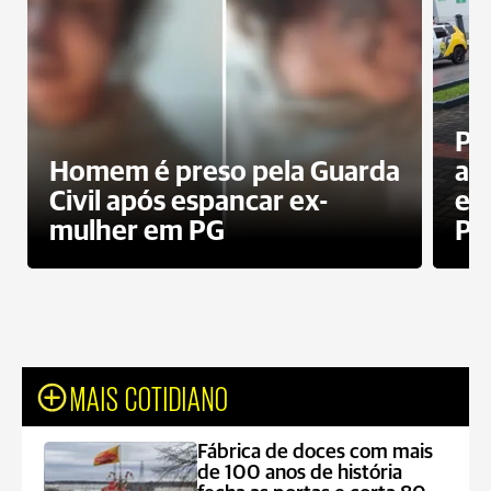
Pa
Homem é preso pela Guarda
ati
Civil após espancar ex-
en
mulher em PG
Pr
MAIS COTIDIANO
Fábrica de doces com mais
de 100 anos de história