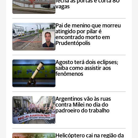
fecha as portas e corta 80
vagas
Pai de menino que morreu
atingido por pilar é
encontrado morto em
Prudentópolis
Agosto terá dois eclipses;
saiba como assistir aos
fenômenos
Argentinos vão às ruas
contra Milei no dia do
padroeiro do trabalho
Helicóptero cai na região da