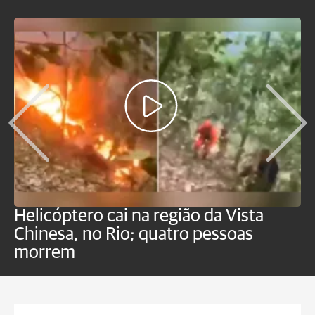
Helicóptero cai na região da Vista
C
Chinesa, no Rio; quatro pessoas
a
morrem
o