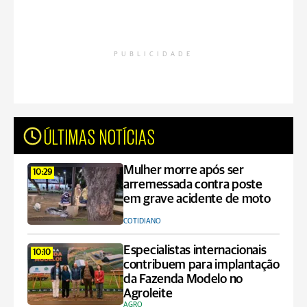
PUBLICIDADE
ÚLTIMAS NOTÍCIAS
Mulher morre após ser
10:29
arremessada contra poste
em grave acidente de moto
COTIDIANO
Especialistas internacionais
10:10
contribuem para implantação
da Fazenda Modelo no
Agroleite
AGRO