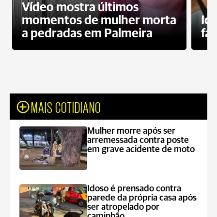
Vídeo mostra últimos
momentos de mulher morta
Id
a pedradas em Palmeira
fa
MAIS COTIDIANO
Mulher morre após ser
arremessada contra poste
em grave acidente de moto
Idoso é prensado contra
parede da própria casa após
ser atropelado por
caminhão