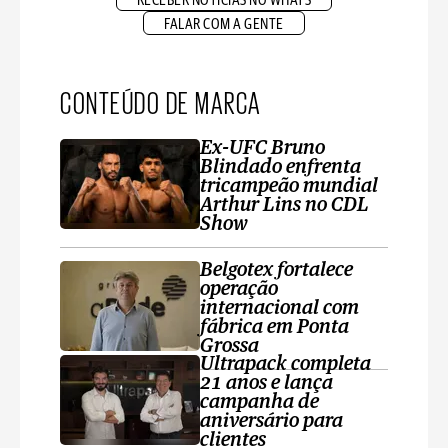
RECEBER NOTÍCIAS NO WHATS
FALAR COM A GENTE
CONTEÚDO DE MARCA
Ex-UFC Bruno
Blindado enfrenta
tricampeão mundial
Arthur Lins no CDL
Show
Belgotex fortalece
operação
internacional com
fábrica em Ponta
Grossa
Ultrapack completa
21 anos e lança
campanha de
aniversário para
clientes