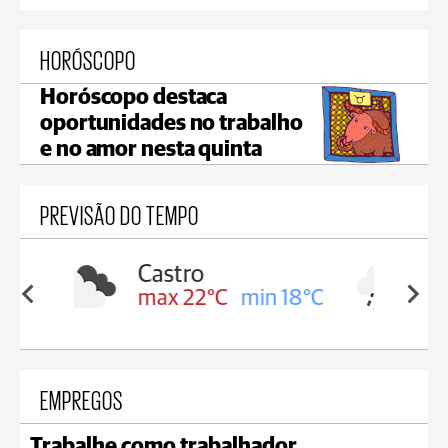
HORÓSCOPO
Horóscopo destaca
oportunidades no trabalho
e no amor nesta quinta
PREVISÃO DO TEMPO
Carambeí
in 18°C
max 21°C
min 18°C
EMPREGOS
Trabalhe como trabalhador