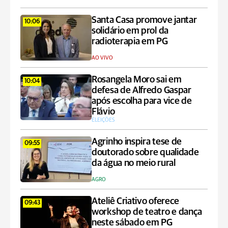
Santa Casa promove jantar
10:06
solidário em prol da
radioterapia em PG
AO VIVO
Rosangela Moro sai em
10:04
defesa de Alfredo Gaspar
após escolha para vice de
Flávio
ELEIÇÕES
Agrinho inspira tese de
09:55
doutorado sobre qualidade
da água no meio rural
AGRO
Ateliê Criativo oferece
09:43
workshop de teatro e dança
neste sábado em PG