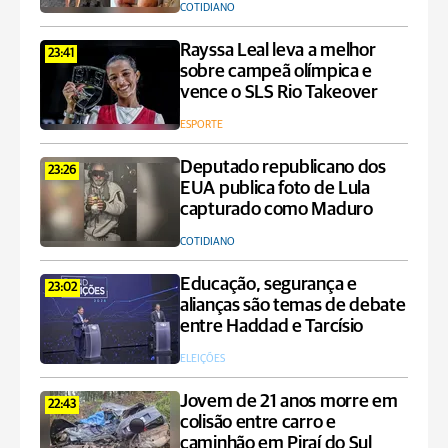
COTIDIANO
Rayssa Leal leva a melhor
23:41
sobre campeã olímpica e
vence o SLS Rio Takeover
ESPORTE
Deputado republicano dos
23:26
EUA publica foto de Lula
capturado como Maduro
COTIDIANO
Educação, segurança e
23:02
alianças são temas de debate
entre Haddad e Tarcísio
ELEIÇÕES
Jovem de 21 anos morre em
22:43
colisão entre carro e
caminhão em Piraí do Sul