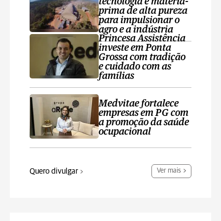
tecnologia e matéria-
prima de alta pureza
para impulsionar o
agro e a indústria
Princesa Assistência
investe em Ponta
Grossa com tradição
e cuidado com as
famílias
Medvitae fortalece
empresas em PG com
a promoção da saúde
ocupacional
Quero divulgar
Ver mais