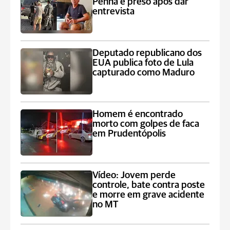
Penha é preso após dar
entrevista
Deputado republicano dos
EUA publica foto de Lula
capturado como Maduro
Homem é encontrado
morto com golpes de faca
em Prudentópolis
Vídeo: Jovem perde
controle, bate contra poste
e morre em grave acidente
no MT