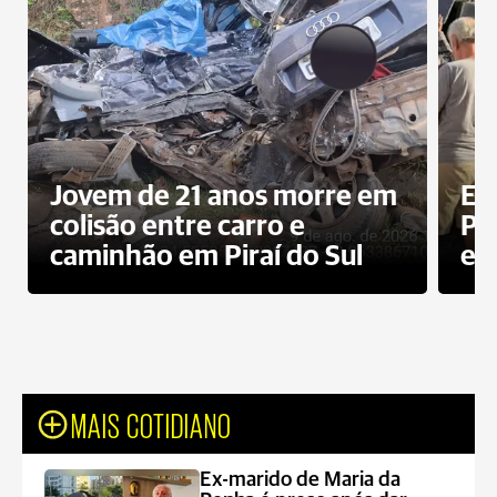
Jovem de 21 anos morre em
Ex
colisão entre carro e
Pe
caminhão em Piraí do Sul
en
MAIS COTIDIANO
Ex-marido de Maria da