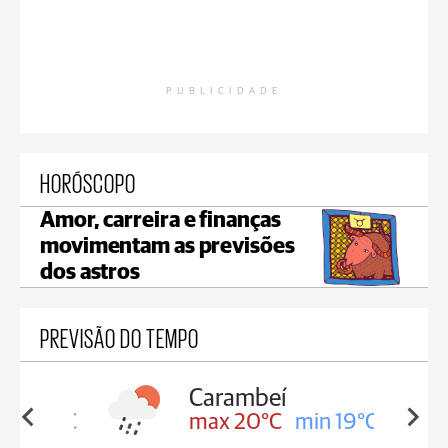
PUBLICIDADE
HORÓSCOPO
Amor, carreira e finanças
movimentam as previsões
dos astros
PREVISÃO DO TEMPO
Carambeí
in 19°C
max 20°C
min 19°C