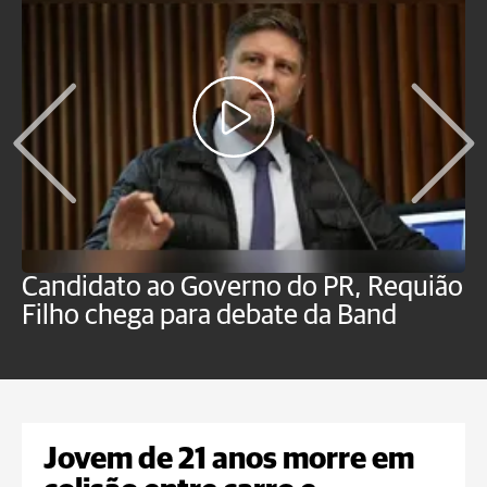
Candidato ao Governo do PR, Requião
S
Filho chega para debate da Band
p
B
Jovem de 21 anos morre em