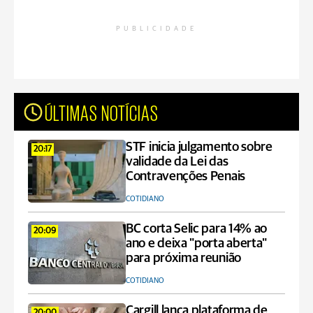
PUBLICIDADE
ÚLTIMAS NOTÍCIAS
STF inicia julgamento sobre
20:17
validade da Lei das
Contravenções Penais
COTIDIANO
BC corta Selic para 14% ao
20:09
ano e deixa "porta aberta"
para próxima reunião
COTIDIANO
Cargill lança plataforma de