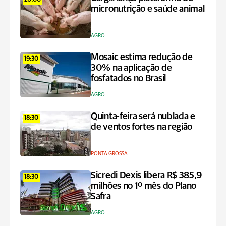
20:00
micronutrição e saúde animal
AGRO
Mosaic estima redução de
19:30
30% na aplicação de
fosfatados no Brasil
AGRO
Quinta-feira será nublada e
18:30
de ventos fortes na região
PONTA GROSSA
Sicredi Dexis libera R$ 385,9
18:30
milhões no 1º mês do Plano
Safra
AGRO