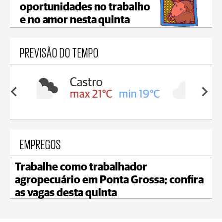
oportunidades no trabalho
e no amor nesta quinta
PREVISÃO DO TEMPO
Carambeí
in 19°C
max 21°C
min 18°C
EMPREGOS
Trabalhe como trabalhador
agropecuário em Ponta Grossa; confira
as vagas desta quinta