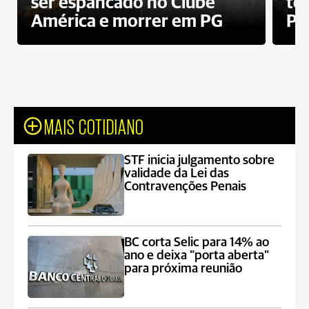
ser espancado no Clube
te
América e morrer em PG
PG
MAIS COTIDIANO
STF inicia julgamento sobre
validade da Lei das
Contravenções Penais
BC corta Selic para 14% ao
ano e deixa "porta aberta"
para próxima reunião