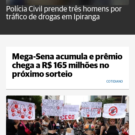
Polícia Civil prende três homens por
P
tráfico de drogas em Ipiranga
c
f
Mega-Sena acumula e prêmio
chega a R$ 165 milhões no
próximo sorteio
COTIDIANO