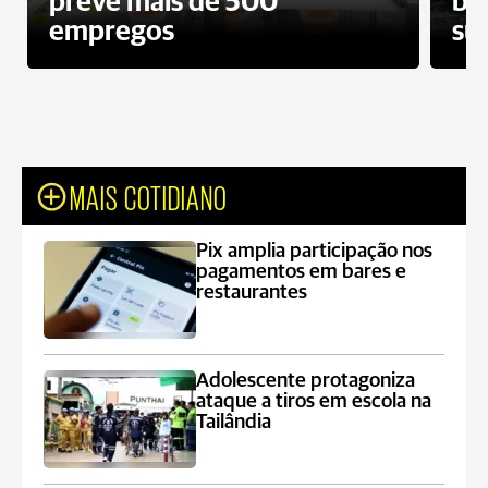
prevê mais de 500
bo
empregos
su
MAIS COTIDIANO
Pix amplia participação nos
pagamentos em bares e
restaurantes
Adolescente protagoniza
ataque a tiros em escola na
Tailândia