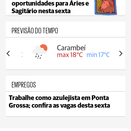
oportunidades para Áries e
Sagitário nesta sexta
PREVISÃO DO TEMPO
Carambeí
in 18°C
max 18°C
min 17°C
EMPREGOS
Trabalhe como azulejista em Ponta
Grossa; confira as vagas desta sexta