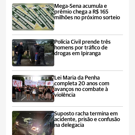
Mega-Sena acumula e
prêmio chega a R$ 165
milhões no próximo sorteio
Polícia Civil prende três
homens por tráfico de
drogas em Ipiranga
Lei Maria da Penha
completa 20 anos com
avanços no combate à
violência
Suposto racha termina em
acidente, prisão e confusão
na delegacia