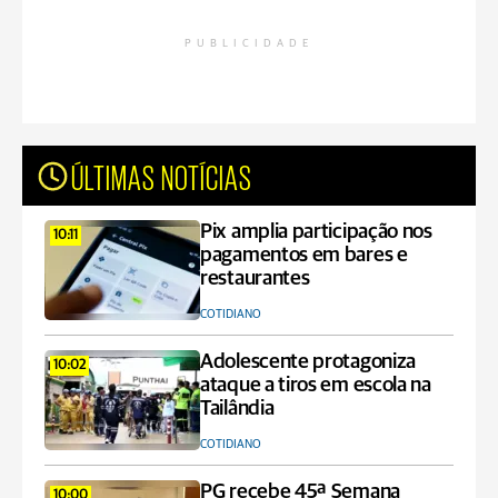
PUBLICIDADE
ÚLTIMAS NOTÍCIAS
Pix amplia participação nos
10:11
pagamentos em bares e
restaurantes
COTIDIANO
Adolescente protagoniza
10:02
ataque a tiros em escola na
Tailândia
COTIDIANO
PG recebe 45ª Semana
10:00