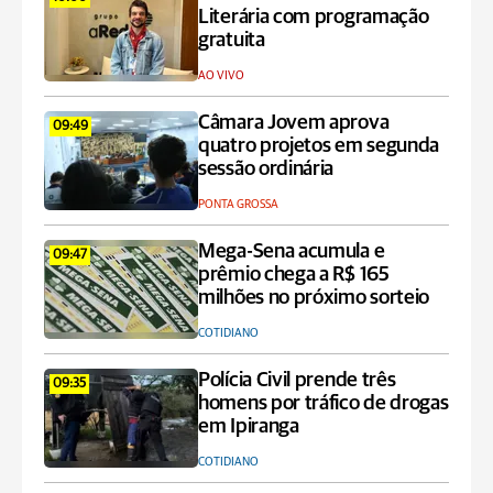
Literária com programação
gratuita
AO VIVO
Câmara Jovem aprova
09:49
quatro projetos em segunda
sessão ordinária
PONTA GROSSA
Mega-Sena acumula e
09:47
prêmio chega a R$ 165
milhões no próximo sorteio
COTIDIANO
Polícia Civil prende três
09:35
homens por tráfico de drogas
em Ipiranga
COTIDIANO