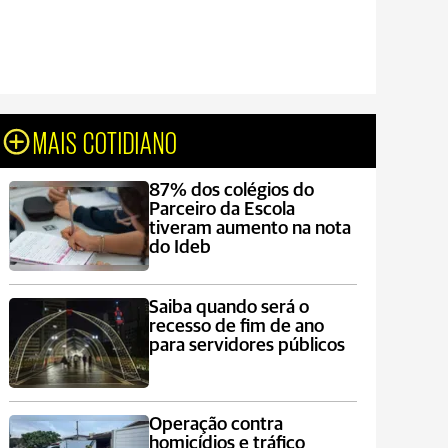
MAIS COTIDIANO
87% dos colégios do
Parceiro da Escola
tiveram aumento na nota
do Ideb
Saiba quando será o
recesso de fim de ano
para servidores públicos
Operação contra
homicídios e tráfico