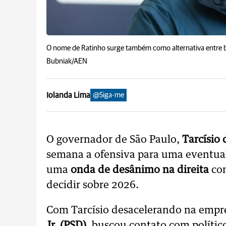
O nome de Ratinho surge também como alternativa entre bo
Bubniak/AEN
Iolanda Lima
@Siga-me
O governador de São Paulo,
Tarcísio 
semana a ofensiva para uma eventual
uma
onda de desânimo na direita
co
decidir sobre 2026.
Com Tarcísio desacelerando na empr
Jr. (PSD)
, buscou contato com polític