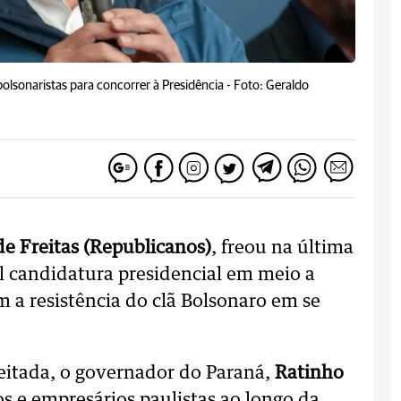
lsonaristas para concorrer à Presidência -
Foto: Geraldo
de Freitas (Republicanos)
, freou na última
 candidatura presidencial em meio a
m a resistência do clã Bolsonaro em se
eitada, o governador do Paraná,
Ratinho
os e empresários paulistas ao longo da