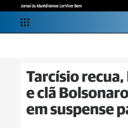
Jornal da Manhã
Vamos Ler
Viver Bem
Tarcísio recua
e clã Bolsonar
em suspense p