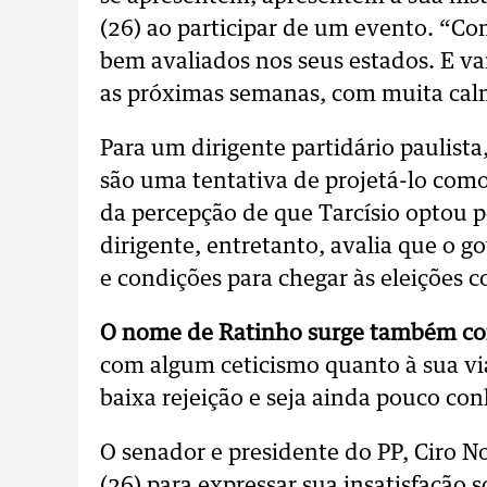
(26) ao participar de um evento. “Co
bem avaliados nos seus estados. E v
as próximas semanas, com muita cal
Para um dirigente partidário paulist
são uma tentativa de projetá-lo como
da percepção de que Tarcísio optou p
dirigente, entretanto, avalia que o 
e condições para chegar às eleições co
O nome de Ratinho surge também com
com algum ceticismo quanto à sua via
baixa rejeição e seja ainda pouco co
O senador e presidente do PP, Ciro Nog
(26) para expressar sua insatisfação 