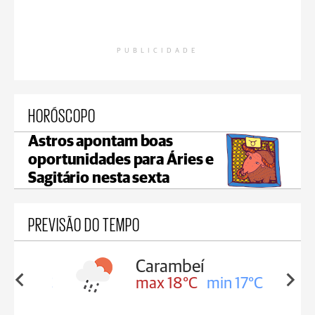
PUBLICIDADE
HORÓSCOPO
Astros apontam boas
oportunidades para Áries e
Sagitário nesta sexta
PREVISÃO DO TEMPO
Carambeí
in 18°C
max 18°C
min 17°C