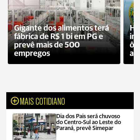
Gigante dos alimentos terá
Ho
fábrica de R$ 1 bi em PG e
im
prevê mais de 500
ôn
empregos
ac
MAIS COTIDIANO
Dia dos Pais será chuvoso
do Centro-Sul ao Leste do
Paraná, prevê Simepar