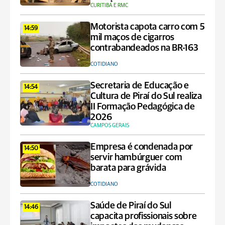
CURITIBA E RMC
Motorista capota carro com 5
14:59
mil maços de cigarros
contrabandeados na BR-163
COTIDIANO
Secretaria de Educação e
14:54
Cultura de Piraí do Sul realiza
II Formação Pedagógica de
2026
CAMPOS GERAIS
Empresa é condenada por
14:50
servir hambúrguer com
barata para grávida
COTIDIANO
Saúde de Piraí do Sul
14:46
capacita profissionais sobre