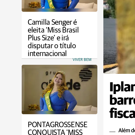
Camilla Senger é
eleita ‘Miss Brasil
Plus Size’ e irá
disputar o título
internacional
VIVER BEM
Ipla
barr
fisc
PONTAGROSSENSE
Além de
CONQUISTA 'MISS