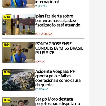
internacional
VIVER BEM
Iplan faz alerta sobre
12:01
barreiras nas calçadas:
fiscalização está atuando
PONTA GROSSA
PONTAGROSSENSE
11:54
CONQUISTA 'MISS BRASIL
PLUS SIZE'
AO VIVO
Acidente Voepass: PF
11:39
aponta gelo e falhas
operacionais como causa
da queda
COTIDIANO
Sergio Moro destaca
11:34
projetos para disputa do