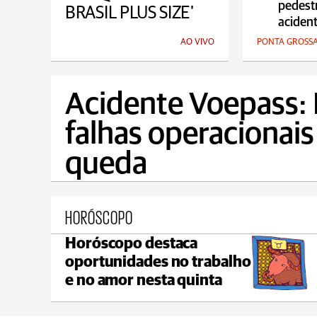
pedestr
BRASIL PLUS SIZE'
acident
AO VIVO
PONTA GROSS
Acidente Voepass: 
falhas operacionai
queda
HORÓSCOPO
Horóscopo destaca
Castro
oportunidades no trabalho
max 22°C
min 18°C
e no amor nesta quinta