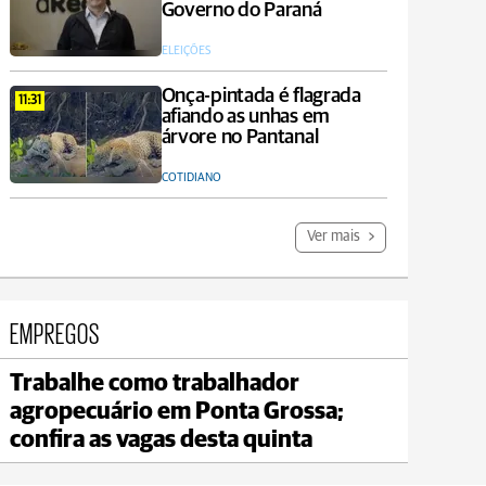
Governo do Paraná
ELEIÇÕES
Onça-pintada é flagrada
11:31
afiando as unhas em
árvore no Pantanal
COTIDIANO
Ver mais
EMPREGOS
Trabalhe como trabalhador
Jaguariaíva
agropecuário em Ponta Grossa;
max 22°C
min 19°C
confira as vagas desta quinta