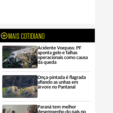
MAIS COTIDIANO
Acidente Voepass: PF
aponta gelo e falhas
operacionais como causa
da queda
Onça-pintada é flagrada
afiando as unhas em
árvore no Pantanal
Paraná tem melhor
desempenho do país no