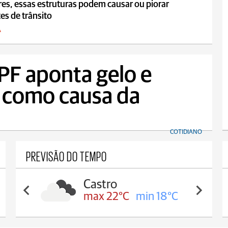
es, essas estruturas podem causar ou piorar
es de trânsito
A
PF aponta gelo e
s como causa da
COTIDIANO
PREVISÃO DO TEMPO
Carambeí
max 21°C
min 18°C