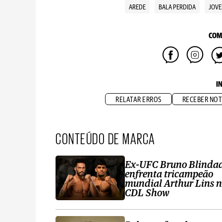
AREDE
BALA PERDIDA
JOVE
COM
I
RELATAR ERROS
RECEBER NOT
CONTEÚDO DE MARCA
Ex-UFC Bruno Blinda
enfrenta tricampeão
mundial Arthur Lins 
CDL Show