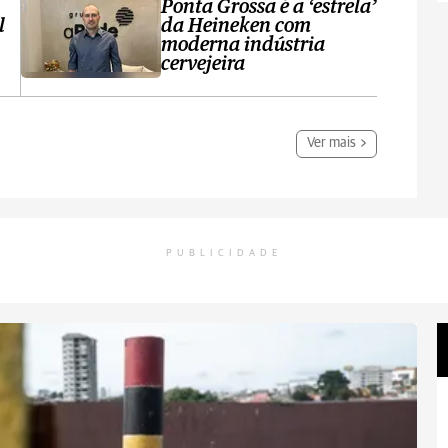
Ponta Grossa é a ‘estrela’
l
da Heineken com
moderna indústria
cervejeira
Ver mais
PUBLICIDADE