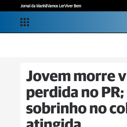
Jornal da Manhã
Vamos Ler
Viver Bem
Jovem morre ví
perdida no PR;
sobrinho no co
atingida