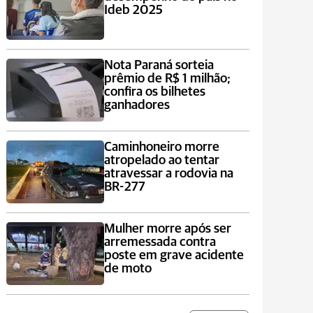
Ideb 2025
Nota Paraná sorteia
prêmio de R$ 1 milhão;
confira os bilhetes
ganhadores
Caminhoneiro morre
atropelado ao tentar
atravessar a rodovia na
BR-277
Mulher morre após ser
arremessada contra
poste em grave acidente
de moto