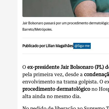
Jair Bolsonaro passará por um procedimento dermatológico
Barreto/Metrópoles.
Publicado por Lilian Magalhães
@Siga-me
O
ex-presidente Jair Bolsonaro (PL) 
pela primeira vez, desde a
condenação
envolvimento na trama golpista. O e
procedimento dermatológico
no Hosp
alta ainda no mesmo dia.
No pedido de liberação ao Supremo T