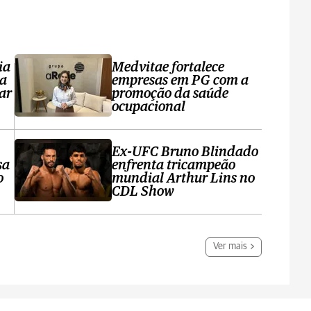
ia
Medvitae fortalece
ta
empresas em PG com a
ar
promoção da saúde
ocupacional
Ex-UFC Bruno Blindado
sa
enfrenta tricampeão
o
mundial Arthur Lins no
CDL Show
Ver mais