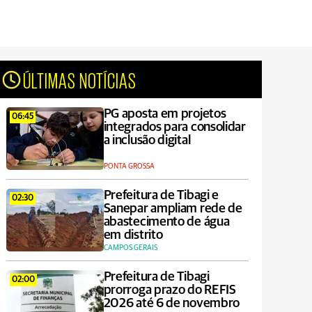
ÚLTIMAS NOTÍCIAS
PG aposta em projetos
06:45
integrados para consolidar
a inclusão digital
PONTA GROSSA
Prefeitura de Tibagi e
02:30
Sanepar ampliam rede de
abastecimento de água
em distrito
CAMPOS GERAIS
Prefeitura de Tibagi
02:00
prorroga prazo do REFIS
2026 até 6 de novembro