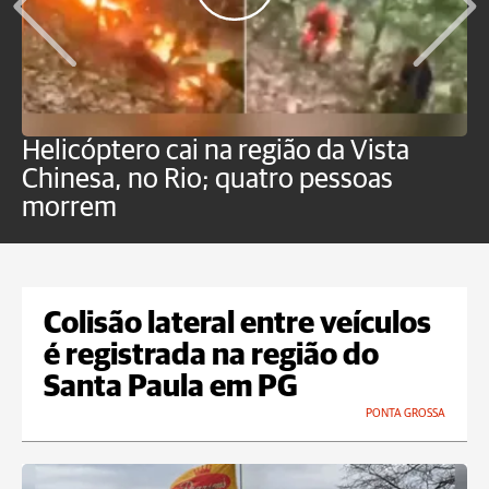
Helicóptero cai na região da Vista
C
Chinesa, no Rio; quatro pessoas
a
morrem
o
Colisão lateral entre veículos
é registrada na região do
Santa Paula em PG
PONTA GROSSA