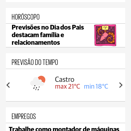
HORÓSCOPO
Previsões no Dia dos Pais
destacam família e
relacionamentos
PREVISÃO DO TEMPO
sa
Castro
in 18°C
max 21°C
min 18°C
EMPREGOS
Trabalhe como montador de máquinas