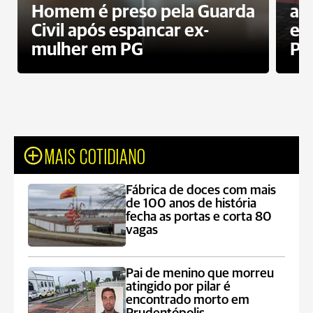
Homem é preso pela Guarda
ati
Civil após espancar ex-
en
mulher em PG
Pr
MAIS COTIDIANO
Fábrica de doces com mais
de 100 anos de história
fecha as portas e corta 80
vagas
Pai de menino que morreu
atingido por pilar é
encontrado morto em