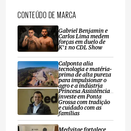
CONTEÚDO DE MARCA
Gabriel Benjamin e
Carlos Lima medem
forças em duelo de
K’1 no CDL Show
Calponta alia
tecnologia e matéria-
prima de alta pureza
para impulsionar o
agro e a indústria
Princesa Assistência
investe em Ponta
Grossa com tradição
e cuidado com as
famílias
Medvitae fortalece