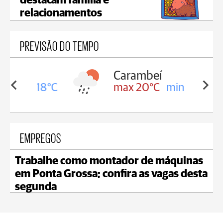
destacam família e
relacionamentos
PREVISÃO DO TEMPO
Carambeí
in 18°C
max 20°C
min 18°C
EMPREGOS
Trabalhe como montador de máquinas
em Ponta Grossa; confira as vagas desta
segunda