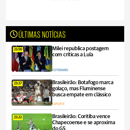
ÚLTIMAS NOTÍCIAS
Milei republica postagem
23:56
com críticas a Lula
COTIDIANO
Brasileirão: Botafogo marca
23:37
golaço, mas Fluminense
busca empate em clássico
ESPORTE
Brasileirão: Coritiba vence
23:22
Chapecoense e se aproxima
do G5