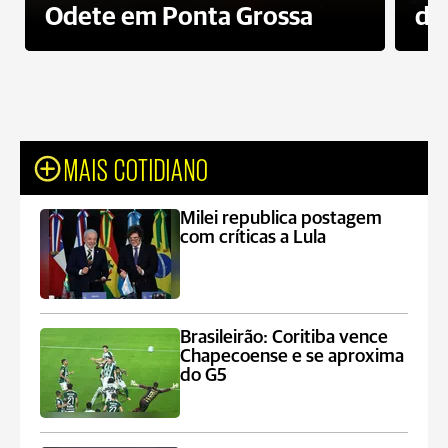
Odete em Ponta Grossa
do
MAIS COTIDIANO
Milei republica postagem
com críticas a Lula
Brasileirão: Coritiba vence
Chapecoense e se aproxima
do G5