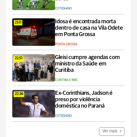
COTIDIANO
Idosa é encontrada morta
23:11
dentro de casa na Vila Odete
em Ponta Grossa
PONTA GROSSA
Gleisi cumpre agendas com
22:51
ministro da Saúde em
Curitiba
CURITIBA E RMC
Ex-Corinthians, Jadson é
22:36
preso por violência
doméstica no Paraná
COTIDIANO
Ver mais