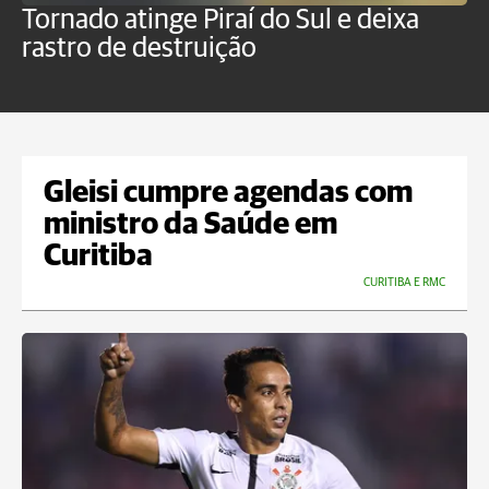
Tornado atinge Piraí do Sul e deixa
H
rastro de destruição
C
m
Gleisi cumpre agendas com
ministro da Saúde em
Curitiba
CURITIBA E RMC