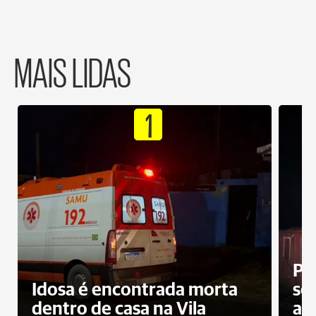
MAIS LIDAS
1
Pr
Idosa é encontrada morta
sec
dentro de casa na Vila
ap