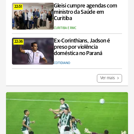
Gleisi cumpre agendas com
22:51
ministro da Saúde em
Curitiba
CURITIBA E RMC
Ex-Corinthians, Jadson é
22:36
preso por violência
doméstica no Paraná
COTIDIANO
Ver mais