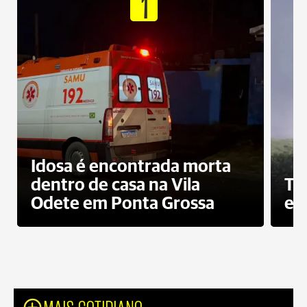
1
Idosa é encontrada morta
dentro de casa na Vila
To
Odete em Ponta Grossa
e 
MAIS COTIDIANO