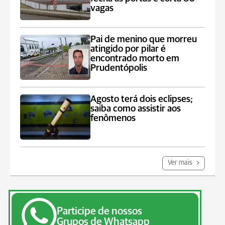
vagas
Pai de menino que morreu
atingido por pilar é
encontrado morto em
Prudentópolis
Agosto terá dois eclipses;
saiba como assistir aos
fenômenos
Ver mais
Participe de nossos
Grupos de Whatsapp