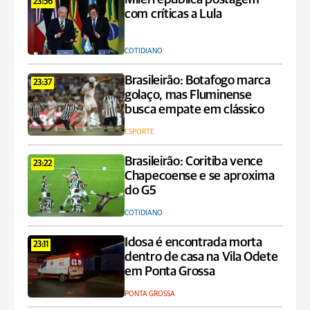
23:56
com críticas a Lula
COTIDIANO
Brasileirão: Botafogo marca
23:37
golaço, mas Fluminense
busca empate em clássico
ESPORTE
Brasileirão: Coritiba vence
23:22
Chapecoense e se aproxima
do G5
COTIDIANO
Idosa é encontrada morta
23:11
dentro de casa na Vila Odete
em Ponta Grossa
PONTA GROSSA