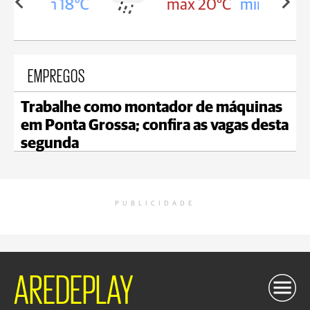
in 18°C
max 20°C
min 18°C
EMPREGOS
Trabalhe como montador de máquinas
em Ponta Grossa; confira as vagas desta
segunda
PUBLICIDADE
AREDEPLAY