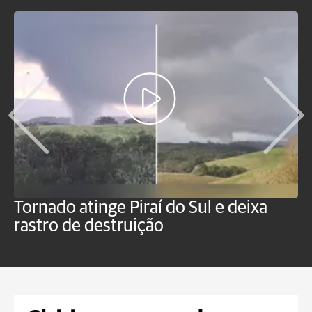
Tornado atinge Piraí do Sul e deixa
H
rastro de destruição
C
m