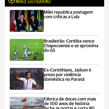
Milei republica postagem
com críticas a Lula
Brasileirão: Coritiba vence
Chapecoense e se aproxima
do G5
Ex-Corinthians, Jadson é
preso por violência
doméstica no Paraná
Fábrica de doces com mais
de 100 anos de história
fecha as portas e corta 80