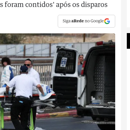
as foram contidos' após os disparos
Siga
aRede
no Google