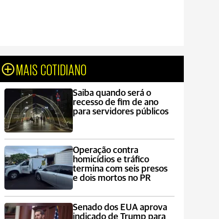
MAIS COTIDIANO
Saiba quando será o
recesso de fim de ano
para servidores públicos
Operação contra
homicídios e tráfico
termina com seis presos
e dois mortos no PR
Senado dos EUA aprova
indicado de Trump para