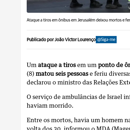
Ataque a tiros em ônibus em Jerusalém deixou mortos e fer
Publicado por João Victor Lourenço
@Siga-me
Um
ataque a tiros
em um
ponto de ô
(8)
matou seis pessoas
e feriu divers
declarou o ministro das Relações Ext
O serviço de ambulâncias de Israel 
haviam morrido.
Entre os mortos, havia um homem na 
volta dos 30, informou o MDA (Magen