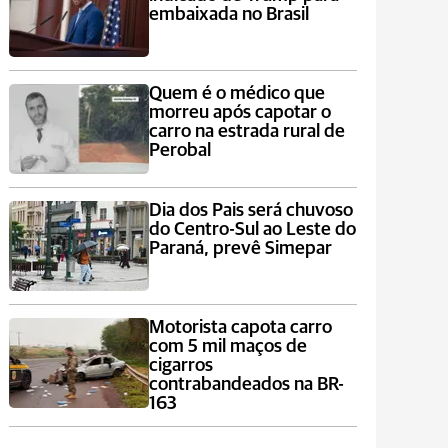
embaixada no Brasil
Quem é o médico que
morreu após capotar o
carro na estrada rural de
Perobal
Dia dos Pais será chuvoso
do Centro-Sul ao Leste do
Paraná, prevê Simepar
Motorista capota carro
com 5 mil maços de
cigarros
contrabandeados na BR-
163