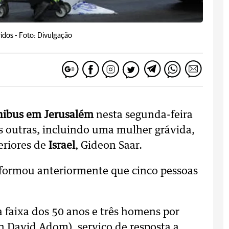
idos -
Foto: Divulgação
nibus em Jerusalém
nesta segunda-feira
as outras, incluindo uma mulher grávida,
eriores de
Israel
, Gideon Saar.
informou anteriormente que cinco pessoas
faixa dos 50 anos e três homens por
 David Adom), serviço de resposta a