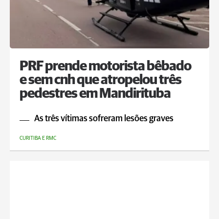
PRF prende motorista bêbado
e sem cnh que atropelou três
pedestres em Mandirituba
As três vítimas sofreram lesões graves
CURITIBA E RMC