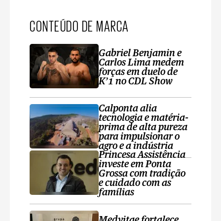
CONTEÚDO DE MARCA
Gabriel Benjamin e
Carlos Lima medem
forças em duelo de
K’1 no CDL Show
Calponta alia
tecnologia e matéria-
prima de alta pureza
para impulsionar o
agro e a indústria
Princesa Assistência
investe em Ponta
Grossa com tradição
e cuidado com as
famílias
Medvitae fortalece