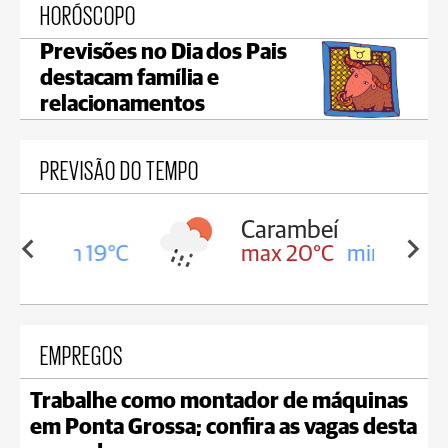
HORÓSCOPO
Previsões no Dia dos Pais
destacam família e
relacionamentos
PREVISÃO DO TEMPO
Carambeí
in 19°C
max 20°C
min 19°C
EMPREGOS
Trabalhe como montador de máquinas
em Ponta Grossa; confira as vagas desta