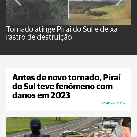
Tornado atinge Piraí do Sul e deixa
H
rastro de destruição
C
m
Antes de novo tornado, Piraí
do Sul teve fenômeno com
danos em 2023
CAMPOS GERAIS