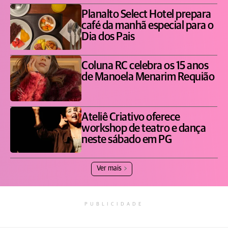
Planalto Select Hotel prepara
café da manhã especial para o
Dia dos Pais
Coluna RC celebra os 15 anos
de Manoela Menarim Requião
Ateliê Criativo oferece
workshop de teatro e dança
neste sábado em PG
Ver mais
PUBLICIDADE