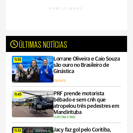
PUBLICIDADE
ÚLTIMAS NOTÍCIAS
Lorrane Oliveira e Caio Souza
11:55
são ouro no Brasileiro de
Ginástica
ESPORTE
PRF prende motorista
11:45
bêbado e sem cnh que
atropelou três pedestres em
Mandirituba
CURITIBA E RMC
Jacy faz gol pelo Coritiba,
11:33