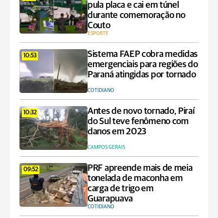
pula placa e cai em túnel
durante comemoração no
Couto
ESPORTE
Sistema FAEP cobra medidas
10:53
emergenciais para regiões do
Paraná atingidas por tornado
COTIDIANO
Antes de novo tornado, Piraí
10:32
do Sul teve fenômeno com
danos em 2023
CAMPOS GERAIS
PRF apreende mais de meia
09:52
tonelada de maconha em
carga de trigo em
Guarapuava
COTIDIANO