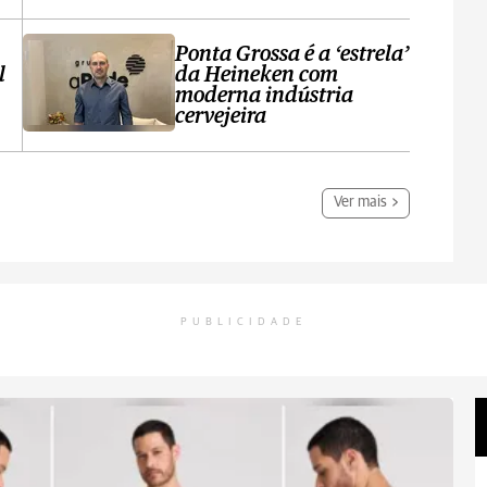
Ponta Grossa é a ‘estrela’
l
da Heineken com
moderna indústria
cervejeira
Ver mais
PUBLICIDADE