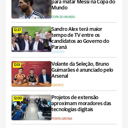
para matar Messi na Copa do
Mundo
COPA DO MUNDO
Sandro Alex terá maior
12:37
tempo de TV entre os
candidatos ao Governo do
Paraná
ELEIÇÕES
Volante da Seleção, Bruno
12:13
Guimarães é anunciado pelo
Arsenal
ESPORTE
Projetos de extensão
12:00
aproximam moradores das
tecnologias digitais
PONTA GROSSA