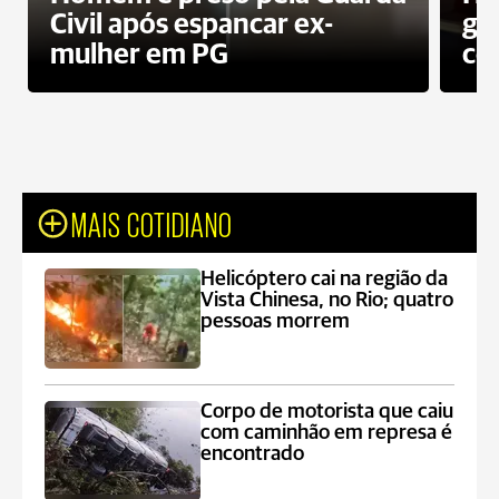
Civil após espancar ex-
gr
mulher em PG
co
MAIS COTIDIANO
Helicóptero cai na região da
Vista Chinesa, no Rio; quatro
pessoas morrem
Corpo de motorista que caiu
com caminhão em represa é
encontrado