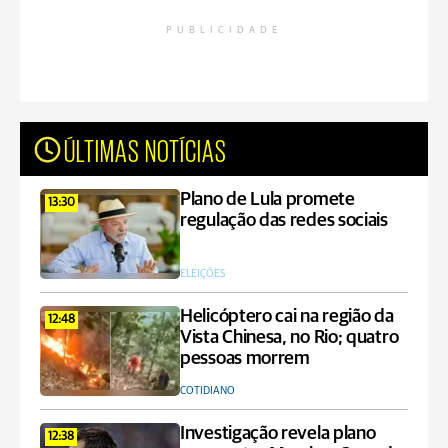
PUBLICIDADE
ÚLTIMAS NOTÍCIAS
Plano de Lula promete
13:30
regulação das redes sociais
ELEIÇÕES
Helicóptero cai na região da
12:48
Vista Chinesa, no Rio; quatro
pessoas morrem
COTIDIANO
Investigação revela plano
12:38