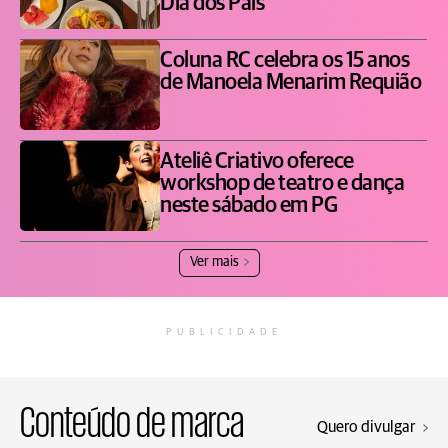
Dia dos Pais
Coluna RC celebra os 15 anos
de Manoela Menarim Requião
Ateliê Criativo oferece
workshop de teatro e dança
neste sábado em PG
Ver mais
PUBLICIDADE
Conteúdo de marca
Quero divulgar