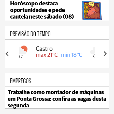
Horóscopo destaca
oportunidades e pede
cautela neste sábado (08)
PREVISÃO DO TEMPO
Carambeí
in 18°C
max 20°C
min 18°C
EMPREGOS
Trabalhe como montador de máquinas
em Ponta Grossa; confira as vagas desta
segunda