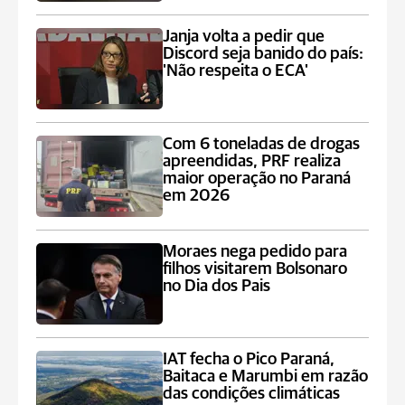
Janja volta a pedir que
Discord seja banido do país:
'Não respeita o ECA'
Com 6 toneladas de drogas
apreendidas, PRF realiza
maior operação no Paraná
em 2026
Moraes nega pedido para
filhos visitarem Bolsonaro
no Dia dos Pais
IAT fecha o Pico Paraná,
Baitaca e Marumbi em razão
das condições climáticas