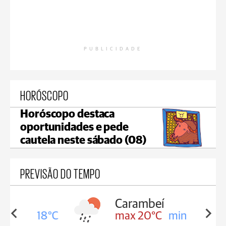
PUBLICIDADE
HORÓSCOPO
Horóscopo destaca
oportunidades e pede
cautela neste sábado (08)
PREVISÃO DO TEMPO
Carambeí
in 18°C
max 20°C
min 18°C