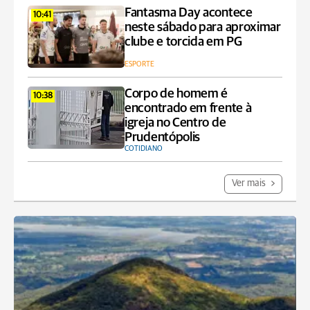
Fantasma Day acontece
10:41
neste sábado para aproximar
clube e torcida em PG
ESPORTE
Corpo de homem é
10:38
encontrado em frente à
igreja no Centro de
Prudentópolis
COTIDIANO
Ver mais