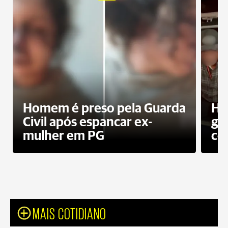
Homem é preso pela Guarda
Ho
Civil após espancar ex-
gr
mulher em PG
co
MAIS COTIDIANO