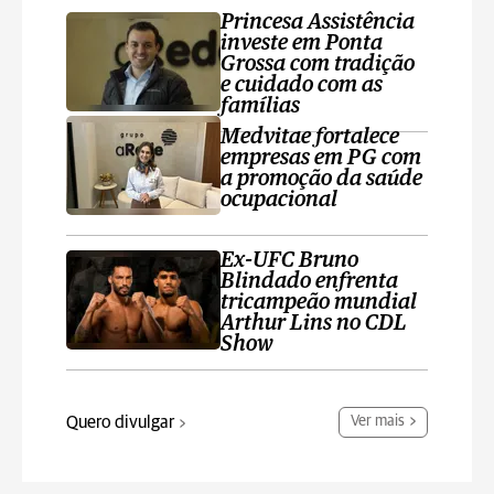
Princesa Assistência
investe em Ponta
Grossa com tradição
e cuidado com as
famílias
Medvitae fortalece
empresas em PG com
a promoção da saúde
ocupacional
Ex-UFC Bruno
Blindado enfrenta
tricampeão mundial
Arthur Lins no CDL
Show
Quero divulgar
Ver mais