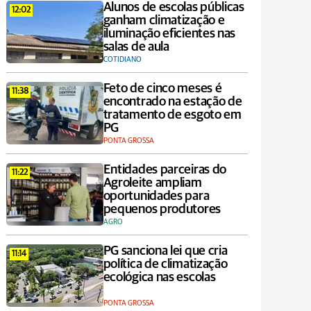
Alunos de escolas públicas
12:02
ganham climatização e
iluminação eficientes nas
salas de aula
COTIDIANO
Feto de cinco meses é
11:38
encontrado na estação de
tratamento de esgoto em
PG
PONTA GROSSA
Entidades parceiras do
11:22
Agroleite ampliam
oportunidades para
pequenos produtores
AGRO
PG sanciona lei que cria
11:14
política de climatização
ecológica nas escolas
PONTA GROSSA