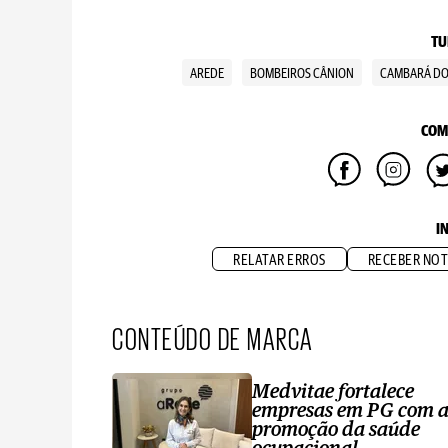
TU
AREDE
BOMBEIROS CÂNION
CAMBARÁ DO
COM
I
RELATAR ERROS
RECEBER NOT
CONTEÚDO DE MARCA
Medvitae fortalece
empresas em PG com 
promoção da saúde