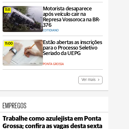
Motorista desaparece
11:11
após veículo cair na
Represa Vossoroca na BR-
376
COTIDIANO
Estão abertas as inscrições
11:00
para o Processo Seletivo
Seriado da UEPG
PONTA GROSSA
Ver mais
EMPREGOS
Trabalhe como azulejista em Ponta
Jaguariaíva
Grossa; confira as vagas desta sexta
max 19°C
min 18°C