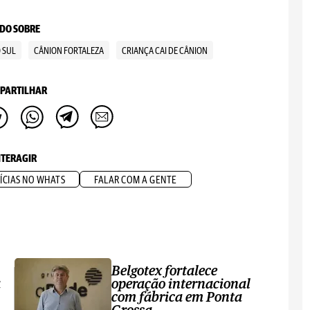
DO SOBRE
 SUL
CÂNION FORTALEZA
CRIANÇA CAI DE CÂNION
PARTILHAR
NTERAGIR
ÍCIAS NO WHATS
FALAR COM A GENTE
Belgotex fortalece
a
operação internacional
com fábrica em Ponta