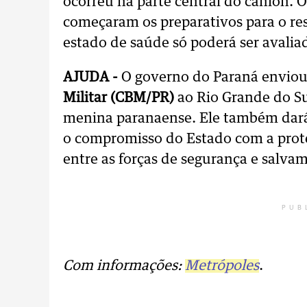
ocorreu na parte central do cânion. O 
começaram os preparativos para o re
estado de saúde só poderá ser avalia
AJUDA -
O governo do Paraná enviou
Militar (CBM/PR)
ao Rio Grande do Sul
menina paranaense. Ele também dará 
o compromisso do Estado com a prot
entre as forças de segurança e salva
PUB
Com informações:
Metrópoles
.