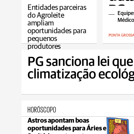
PG
Entidades parceiras
Equipes 
do Agroleite
Médico
ampliam
oportunidades para
PONTA GROSS
pequenos
produtores
AGRO
PG sanciona lei que 
climatização ecológ
HORÓSCOPO
Astros apontam boas
Castro
oportunidades para Áries e
max 18°C
min 18°C