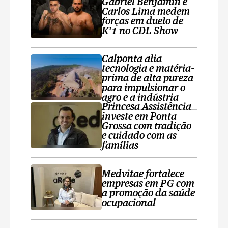
Gabriel Benjamin e
Carlos Lima medem
forças em duelo de
K’1 no CDL Show
Calponta alia
tecnologia e matéria-
prima de alta pureza
para impulsionar o
agro e a indústria
Princesa Assistência
investe em Ponta
Grossa com tradição
e cuidado com as
famílias
Medvitae fortalece
empresas em PG com
a promoção da saúde
ocupacional