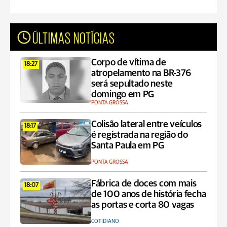
ÚLTIMAS NOTÍCIAS
Corpo de vítima de
18:27
atropelamento na BR-376
será sepultado neste
domingo em PG
PONTA GROSSA
Colisão lateral entre veículos
18:17
é registrada na região do
Santa Paula em PG
PONTA GROSSA
Fábrica de doces com mais
18:07
de 100 anos de história fecha
as portas e corta 80 vagas
COTIDIANO