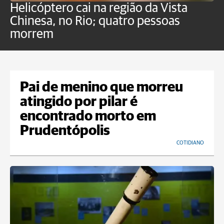
Helicóptero cai na região da Vista
C
Chinesa, no Rio; quatro pessoas
a
morrem
o
Pai de menino que morreu
atingido por pilar é
encontrado morto em
Prudentópolis
COTIDIANO