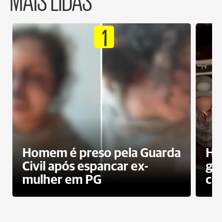
1
Homem é preso pela Guarda
Ho
Civil após espancar ex-
gr
mulher em PG
co