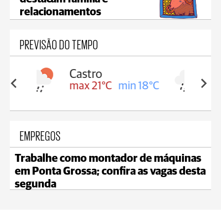
relacionamentos
PREVISÃO DO TEMPO
Carambeí
in 18°C
max 20°C
min 18°C
EMPREGOS
Trabalhe como montador de máquinas
em Ponta Grossa; confira as vagas desta
segunda