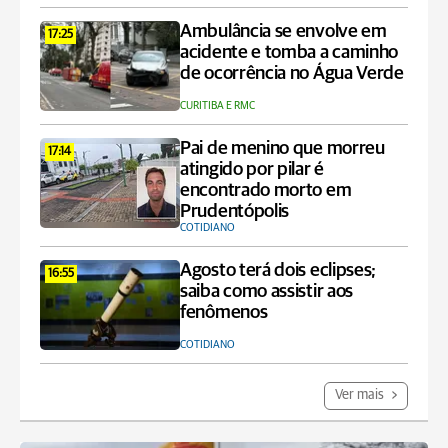
Ambulância se envolve em
17:25
acidente e tomba a caminho
de ocorrência no Água Verde
CURITIBA E RMC
Pai de menino que morreu
17:14
atingido por pilar é
encontrado morto em
Prudentópolis
COTIDIANO
Agosto terá dois eclipses;
16:55
saiba como assistir aos
fenômenos
COTIDIANO
Ver mais