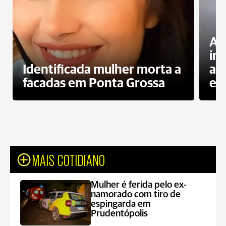
Al
in
Identificada mulher morta a
ag
facadas em Ponta Grossa
es
MAIS COTIDIANO
Mulher é ferida pelo ex-
namorado com tiro de
espingarda em
Prudentópolis