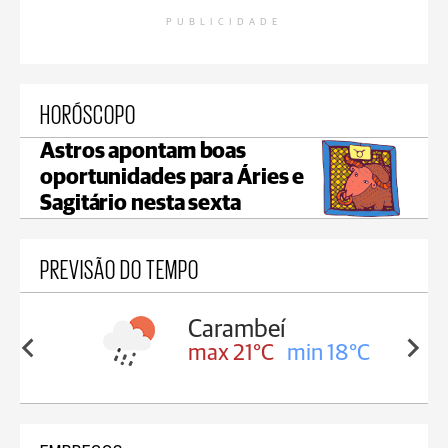
PUBLICIDADE
HORÓSCOPO
Astros apontam boas
oportunidades para Áries e
Sagitário nesta sexta
PREVISÃO DO TEMPO
Carambeí
in 18°C
max 21°C
min 18°C