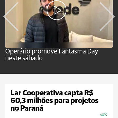
Operário promove Fantasma Day
R
neste sábado
c
Lar Cooperativa capta R$
60,3 milhões para projetos
no Paraná
AGRO