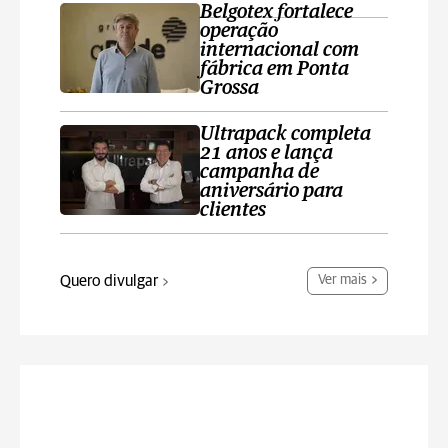
Belgotex fortalece
operação
internacional com
fábrica em Ponta
Grossa
Ultrapack completa
21 anos e lança
campanha de
aniversário para
clientes
Quero divulgar
Ver mais