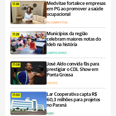
Medvitae fortalece empresas
17:36
em PG ao promover a saúde
ocupacional
PG COMPETITIVA
Municípios da região
17:29
celebram maiores notas do
Ideb na história
CAMPOS GERAIS
José Aldo convida fãs para
17:08
prestigiar o CDL Show em
Ponta Grossa
ESPORTE
Lar Cooperativa capta R$
17:00
60,3 milhões para projetos
no Paraná
AGRO