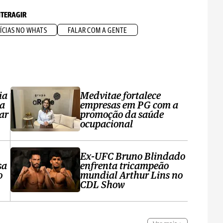
NTERAGIR
ÍCIAS NO WHATS
FALAR COM A GENTE
ia
Medvitae fortalece
ta
empresas em PG com a
ar
promoção da saúde
ocupacional
Ex-UFC Bruno Blindado
sa
enfrenta tricampeão
o
mundial Arthur Lins no
CDL Show