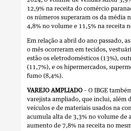
2024, o volume de vendas subiu 5,9%
12,9% na receita do comércio parana
os números superaram os da média na
4,8% no volume e 11,5% na receita n
Em relação a abril do ano passado, a
o mês ocorreram em tecidos, vestuár
estão os eletrodomésticos (13%), out
(11,7%), e os hipermercados, superme
fumo (8,4%).
VAREJO AMPLIADO
– O IBGE também
varejista ampliado, que inclui, além
veículos e de materiais usados na con
acumula alta de 3,3% no volume de a
aumento de 7,8% na receita no mesm