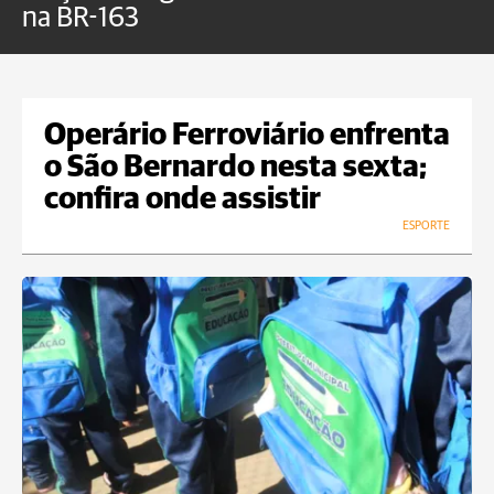
na BR-163
f
Operário Ferroviário enfrenta
o São Bernardo nesta sexta;
confira onde assistir
ESPORTE