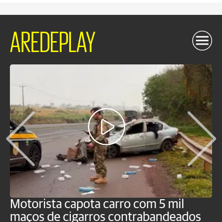
AREDEPLAY
Motorista capota carro com 5 mil
P
maços de cigarros contrabandeados
G