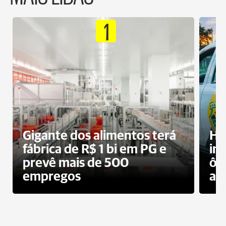
1
Gigante dos alimentos terá
Ho
fábrica de R$ 1 bi em PG e
im
prevê mais de 500
ôn
empregos
ac