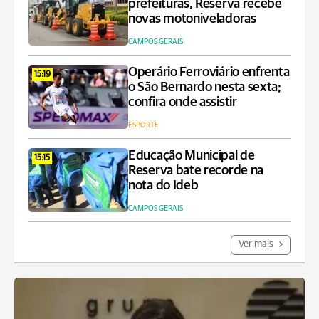
prefeituras, Reserva recebe
novas motoniveladoras
CAMPOS GERAIS
Operário Ferroviário enfrenta
15:19
o São Bernardo nesta sexta;
confira onde assistir
ESPORTE
Educação Municipal de
15:15
Reserva bate recorde na
nota do Ideb
CAMPOS GERAIS
Ver mais