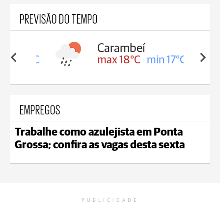
PREVISÃO DO TEMPO
Carambeí
in 18°C
max 18°C
min 17°C
EMPREGOS
Trabalhe como azulejista em Ponta
Grossa; confira as vagas desta sexta
PUBLICIDADE