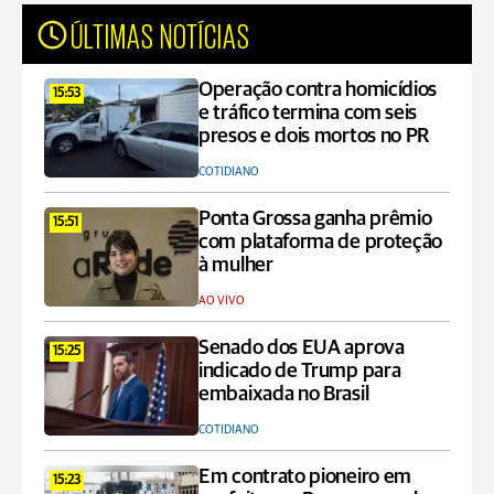
ÚLTIMAS NOTÍCIAS
Operação contra homicídios
15:53
e tráfico termina com seis
presos e dois mortos no PR
COTIDIANO
Ponta Grossa ganha prêmio
15:51
com plataforma de proteção
à mulher
AO VIVO
Senado dos EUA aprova
15:25
indicado de Trump para
embaixada no Brasil
COTIDIANO
Em contrato pioneiro em
15:23