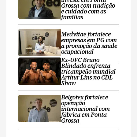
investe em Ponta
Grossa com tradição
e cuidado com as
famílias
Medvitae fortalece
empresas em PG com
a promoção da saúde
ocupacional
Ex-UFC Bruno
Blindado enfrenta
tricampeão mundial
Arthur Lins no CDL
Show
Belgotex fortalece
operação
internacional com
fábrica em Ponta
Grossa