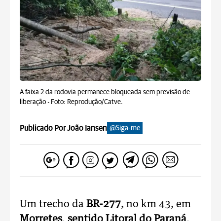
A faixa 2 da rodovia permanece bloqueada sem previsão de
liberação -
Foto: Reprodução/Catve.
Publicado Por João Iansen
@Siga-me
Um trecho da
BR-277
, no km 43, em
Morretes
,
sentido Litoral do Paraná
,