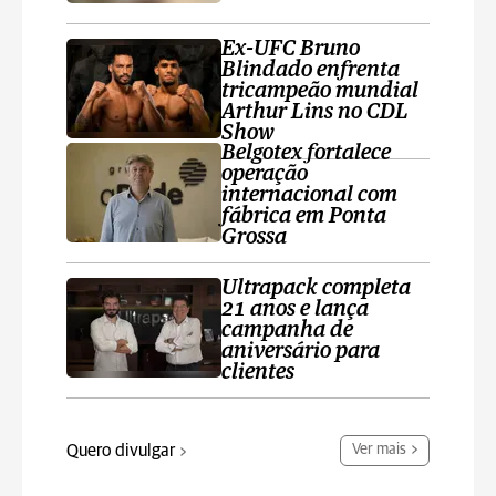
Ex-UFC Bruno
Blindado enfrenta
tricampeão mundial
Arthur Lins no CDL
Show
Belgotex fortalece
operação
internacional com
fábrica em Ponta
Grossa
Ultrapack completa
21 anos e lança
campanha de
aniversário para
clientes
Quero divulgar
Ver mais