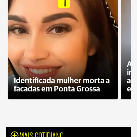
1
Al
in
Identificada mulher morta a
ag
facadas em Ponta Grossa
es
MAIS COTIDIANO