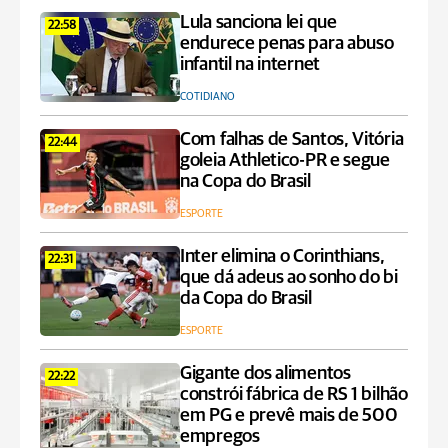
Lula sanciona lei que
22:58
endurece penas para abuso
infantil na internet
COTIDIANO
Com falhas de Santos, Vitória
22:44
goleia Athletico-PR e segue
na Copa do Brasil
ESPORTE
Inter elimina o Corinthians,
22:31
que dá adeus ao sonho do bi
da Copa do Brasil
ESPORTE
Gigante dos alimentos
22:22
constrói fábrica de RS 1 bilhão
em PG e prevê mais de 500
empregos