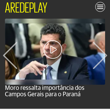
AREDEPLAY
Moro ressalta importância dos
E
Campos Gerais para o Paraná
m