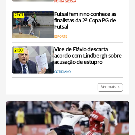
PONTA GROSSA
Futsal feminino conhece as
22:07
finalistas da 2ª Copa PG de
Futsal
ESPORTE
Vice de Flávio descarta
21:50
acordo com Lindbergh sobre
acusação de estupro
COTIDIANO
Ver mais