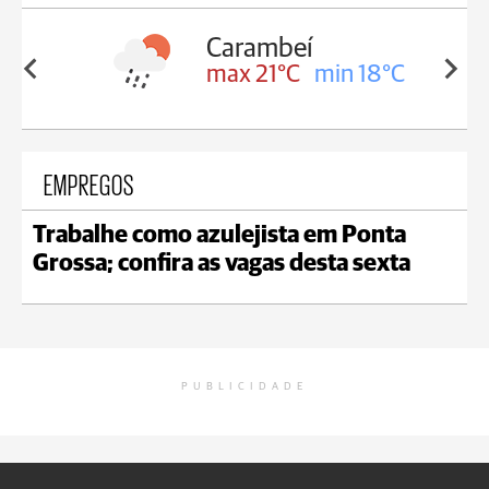
Carambeí
in 18°C
max 21°C
min 18°C
EMPREGOS
Trabalhe como azulejista em Ponta
Grossa; confira as vagas desta sexta
PUBLICIDADE