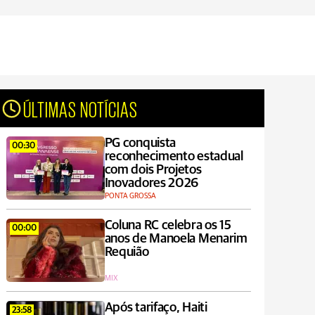
ÚLTIMAS NOTÍCIAS
PG conquista
00:30
reconhecimento estadual
com dois Projetos
Inovadores 2026
PONTA GROSSA
Coluna RC celebra os 15
00:00
anos de Manoela Menarim
Requião
MIX
Após tarifaço, Haiti
23:58