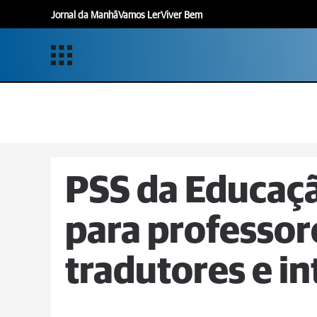
Jornal da Manhã
Vamos Ler
Viver Bem
PSS da Educaçã
para professor
tradutores e i