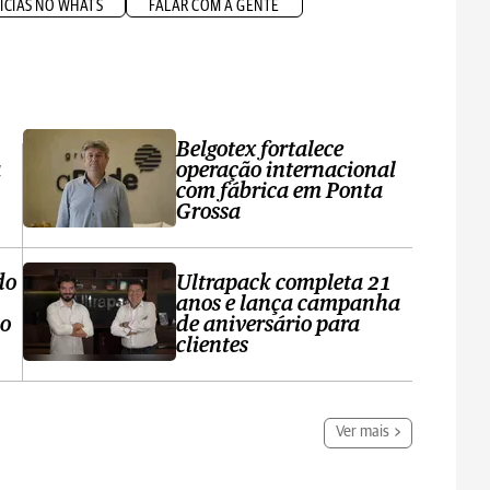
ÍCIAS NO WHATS
FALAR COM A GENTE
Belgotex fortalece
a
operação internacional
com fábrica em Ponta
Grossa
do
Ultrapack completa 21
anos e lança campanha
no
de aniversário para
clientes
Ver mais