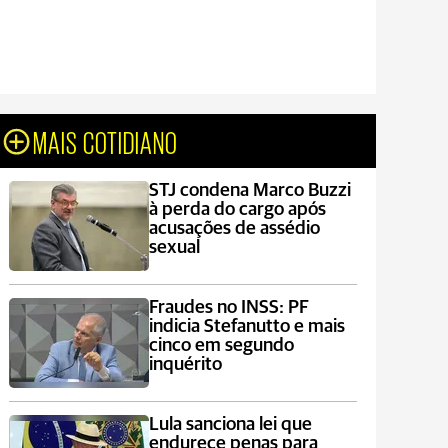
MAIS COTIDIANO
STJ condena Marco Buzzi
à perda do cargo após
acusações de assédio
sexual
Fraudes no INSS: PF
indicia Stefanutto e mais
cinco em segundo
inquérito
Lula sanciona lei que
endurece penas para