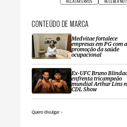
RELATAR ERROS
RECEBER NOT
CONTEÚDO DE MARCA
Medvitae fortalece
empresas em PG com 
promoção da saúde
ocupacional
Ex-UFC Bruno Blinda
enfrenta tricampeão
mundial Arthur Lins 
CDL Show
Quero divulgar