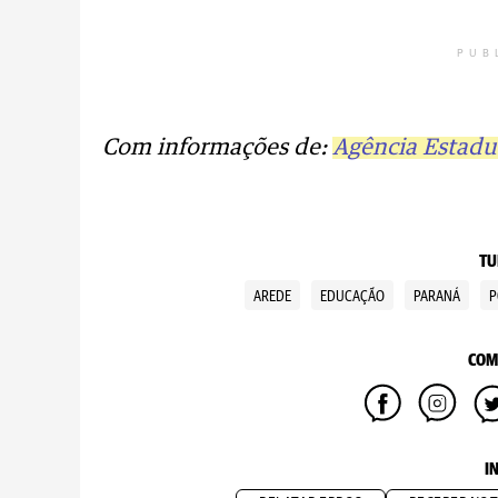
PUB
Com informações de:
Agência Estadua
TU
AREDE
EDUCAÇÃO
PARANÁ
P
COM
I