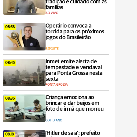
tradição e cuidado com as
famílias
AO VIVO
Operário convoca a
08:58
torcida para os próximos
jogos do Brasileirão
ESPORTE
Inmet emite alerta de
08:45
tempestade e vendaval
para Ponta Grossa nesta
sexta
PONTA GROSSA
Criança emociona ao
08:36
brincar e dar beijos em
foto de irmã que morreu
COTIDIANO
'Hitler de saia': prefeito
08:18