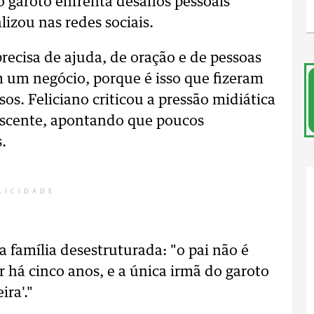
o garoto enfrenta desafios pessoais
izou nas redes sociais.
recisa de ajuda, de oração e de pessoas
 um negócio, porque é isso que fizeram
os. Feliciano criticou a pressão midiática
lescente, apontando que poucos
.
LICIDADE
família desestruturada: "o pai não é
 há cinco anos, e a única irmã do garoto
ira'."