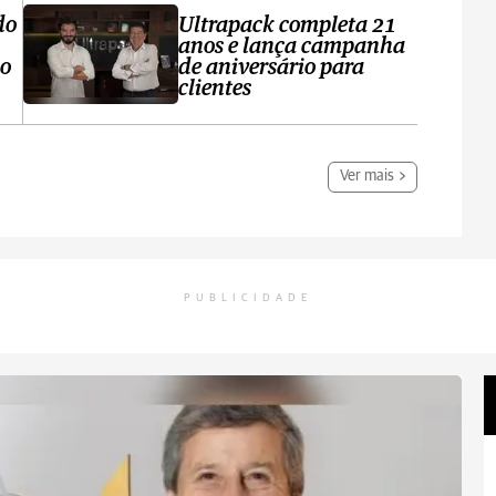
do
Ultrapack completa 21
anos e lança campanha
no
de aniversário para
clientes
Ver mais
PUBLICIDADE