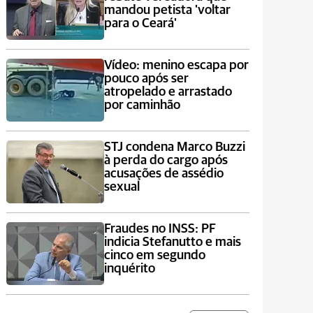
mandou petista 'voltar
para o Ceará'
Vídeo: menino escapa por
pouco após ser
atropelado e arrastado
por caminhão
STJ condena Marco Buzzi
à perda do cargo após
acusações de assédio
sexual
Fraudes no INSS: PF
indicia Stefanutto e mais
cinco em segundo
inquérito