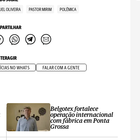
UEL OLIVEIRA
PASTOR MIRIM
POLÊMICA
PARTILHAR
NTERAGIR
ÍCIAS NO WHATS
FALAR COM A GENTE
Belgotex fortalece
a
operação internacional
com fábrica em Ponta
Grossa