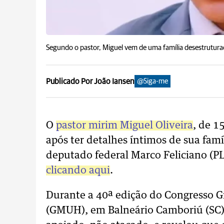
Segundo o pastor, Miguel vem de uma família desestrutura
Publicado Por João Iansen
@Siga-me
O
pastor mirim Miguel Oliveira
, de 1
após ter detalhes íntimos de sua fam
deputado federal Marco Feliciano (P
clicando aqui
.
Durante a 40ª edição do Congresso G
(GMUH), em Balneário Camboriú (SC),