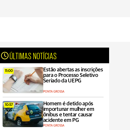
ÚLTIMAS NOTÍCIAS
Estão abertas as inscrições
11:00
para o Processo Seletivo
Seriado da UEPG
PONTA GROSSA
Homem é detido após
10:57
importunar mulher em
ônibus e tentar causar
acidente em PG
PONTA GROSSA