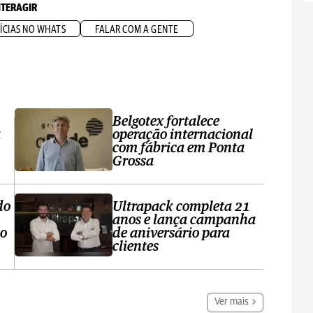
NTERAGIR
ÍCIAS NO WHATS
FALAR COM A GENTE
Belgotex fortalece
a
operação internacional
com fábrica em Ponta
Grossa
do
Ultrapack completa 21
anos e lança campanha
no
de aniversário para
clientes
Ver mais