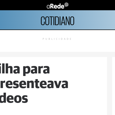
COTIDIANO
PUBLICIDADE
ilha para
presenteava
ídeos