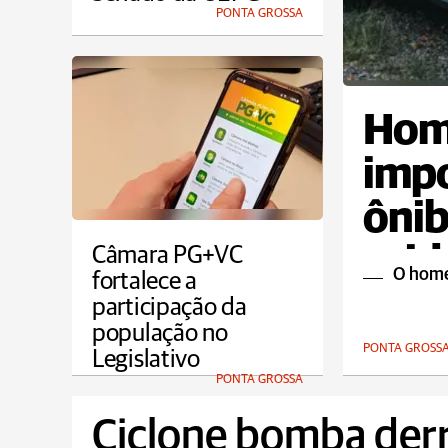
PONTA GROSSA
Hom
imp
ônib
acid
Câmara PG+VC
O home
fortalece a
participação da
população no
PONTA GROSS
Legislativo
PONTA GROSSA
Ciclone bomba der