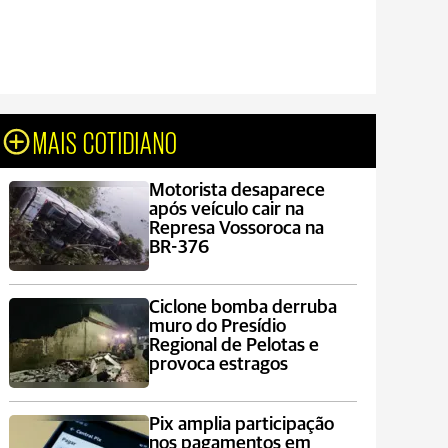
MAIS COTIDIANO
Motorista desaparece
após veículo cair na
Represa Vossoroca na
BR-376
Ciclone bomba derruba
muro do Presídio
Regional de Pelotas e
provoca estragos
Pix amplia participação
nos pagamentos em