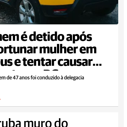
em é detido após
ortunar mulher em
us e tentar causar
ente em PG
m de 47 anos foi conduzido à delegacia
A
ruba muro do