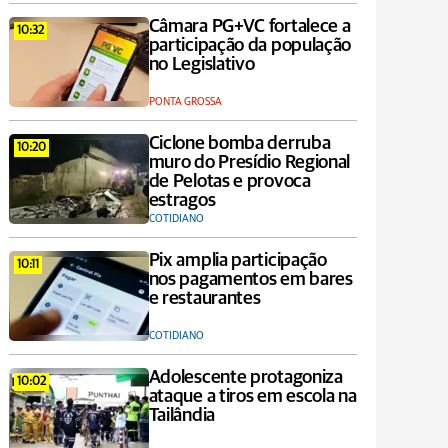
Câmara PG+VC fortalece a
10:32
participação da população
no Legislativo
PONTA GROSSA
Ciclone bomba derruba
10:20
muro do Presídio Regional
de Pelotas e provoca
estragos
COTIDIANO
Pix amplia participação
10:11
nos pagamentos em bares
e restaurantes
COTIDIANO
Adolescente protagoniza
10:02
ataque a tiros em escola na
Tailândia