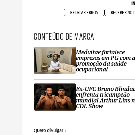
I
RELATAR ERROS
RECEBER NOT
CONTEÚDO DE MARCA
Medvitae fortalece
empresas em PG com 
promoção da saúde
ocupacional
Ex-UFC Bruno Blinda
enfrenta tricampeão
mundial Arthur Lins 
CDL Show
Quero divulgar