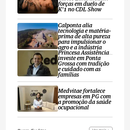
forças em duelo de
K’1 no CDL Show
Calponta alia
tecnologia e matéria-
prima de alta pureza
para impulsionar o
agro e a indústria
Princesa Assistência
investe em Ponta
Grossa com tradição
e cuidado com as
famílias
Medvitae fortalece
empresas em PG com
a promoção da saúde
ocupacional