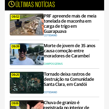
ÚLTIMAS NOTÍCIAS
PRF apreende mais de meia
09:52
tonelada de maconha em
carga de trigo em
Guarapuava
COTIDIANO
Morte de jovem de 35 anos
09:39
causa comoção entre
moradores de Carambeí
CAMPOS GERAIS
Tornado deixa rastros de
09:25
destruição na Comunidade
Santa Clara, em Candói
COTIDIANO
Chuva de granizo é
09:16
registrada no interior de