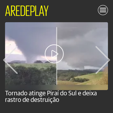
AREDEPLAY
Tornado atinge Piraí do Sul e deixa
H
rastro de destruição
C
m