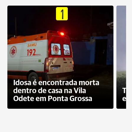
1
Idosa é encontrada morta
dentro de casa na Vila
To
Odete em Ponta Grossa
e 