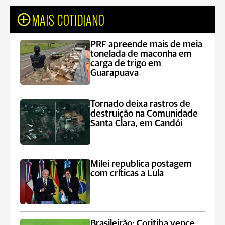
MAIS COTIDIANO
PRF apreende mais de meia
tonelada de maconha em
carga de trigo em
Guarapuava
Tornado deixa rastros de
destruição na Comunidade
Santa Clara, em Candói
Milei republica postagem
com críticas a Lula
Brasileirão: Coritiba vence