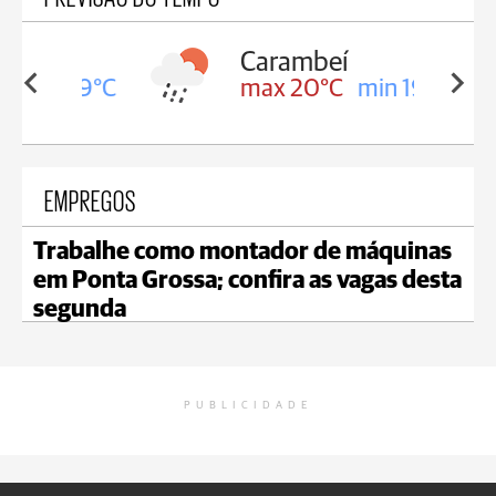
Carambeí
in 19°C
max 20°C
min 19°C
EMPREGOS
Trabalhe como montador de máquinas
em Ponta Grossa; confira as vagas desta
segunda
PUBLICIDADE