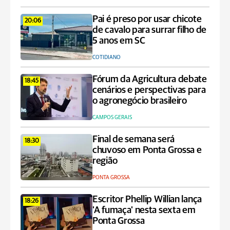
Pai é preso por usar chicote
20:06
de cavalo para surrar filho de
5 anos em SC
COTIDIANO
Fórum da Agricultura debate
18:45
cenários e perspectivas para
o agronegócio brasileiro
CAMPOS GERAIS
Final de semana será
18:30
chuvoso em Ponta Grossa e
região
PONTA GROSSA
Escritor Phellip Willian lança
18:26
'A fumaça' nesta sexta em
Ponta Grossa