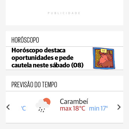
PUBLICIDADE
HORÓSCOPO
Horóscopo destaca
oportunidades e pede
cautela neste sábado (08)
PREVISÃO DO TEMPO
Carambeí
in 18°C
max 18°C
min 17°C