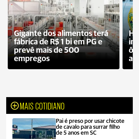
Gigante dos alimentos terá
Ho
fábrica de R$ 1 bi em PG e
im
prevê mais de 500
ôn
empregos
ac
MAIS COTIDIANO
Pai é preso por usar chicote
de cavalo para surrar filho
de 5 anos em SC