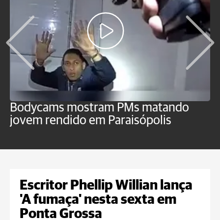
Bodycams mostram PMs matando
P
jovem rendido em Paraisópolis
c
f
Escritor Phellip Willian lança
'A fumaça' nesta sexta em
Ponta Grossa