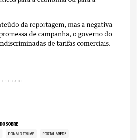
íticos para a economia ou para a
nteúdo da reportagem, mas a negativa
a promessa de campanha, o governo do
indiscriminadas de tarifas comerciais.
LICIDADE
DO SOBRE
R
DONALD TRUMP
PORTAL AREDE