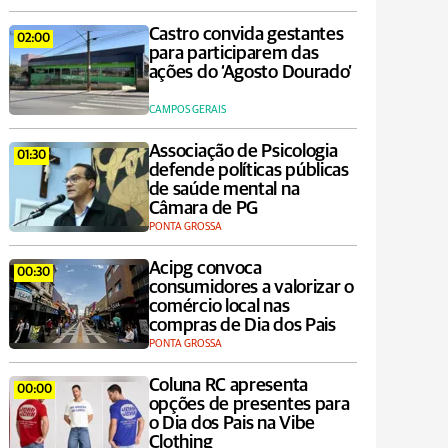
Castro convida gestantes
02:00
para participarem das
ações do ‘Agosto Dourado’
CAMPOS GERAIS
Associação de Psicologia
01:30
defende políticas públicas
de saúde mental na
Câmara de PG
PONTA GROSSA
Acipg convoca
00:30
consumidores a valorizar o
comércio local nas
compras de Dia dos Pais
PONTA GROSSA
Coluna RC apresenta
00:00
opções de presentes para
o Dia dos Pais na Vibe
Clothing