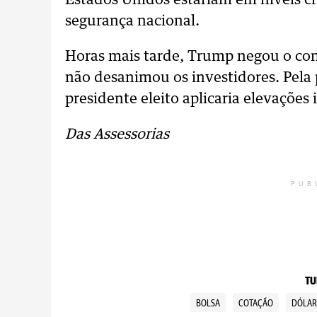
Estados Unidos estariam em níveis cr
segurança nacional.
Horas mais tarde, Trump negou o co
não desanimou os investidores. Pel
presidente eleito aplicaria elevações 
Das Assessorias
PUB
TU
BOLSA
COTAÇÃO
DÓLA