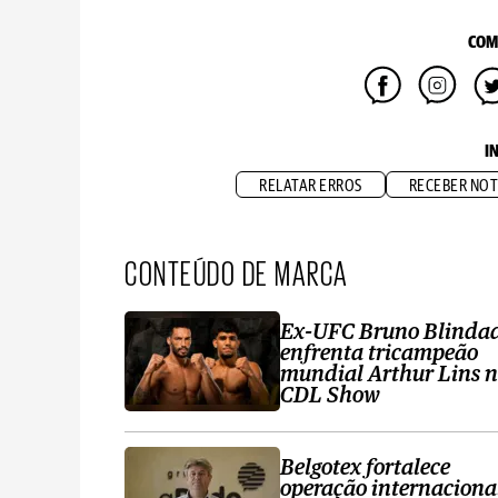
COM
I
RELATAR ERROS
RECEBER NOT
CONTEÚDO DE MARCA
Ex-UFC Bruno Blinda
enfrenta tricampeão
mundial Arthur Lins 
CDL Show
Belgotex fortalece
operação internaciona