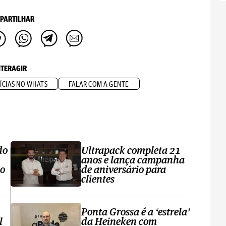
PARTILHAR
NTERAGIR
ÍCIAS NO WHATS
FALAR COM A GENTE
do
Ultrapack completa 21
anos e lança campanha
no
de aniversário para
clientes
Ponta Grossa é a ‘estrela’
l
da Heineken com