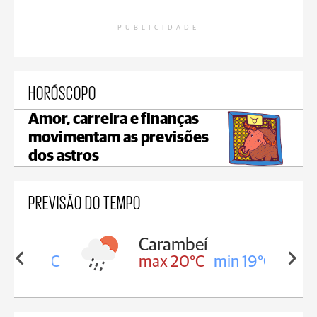
PUBLICIDADE
HORÓSCOPO
Amor, carreira e finanças
movimentam as previsões
dos astros
PREVISÃO DO TEMPO
Carambeí
in 19°C
max 20°C
min 19°C