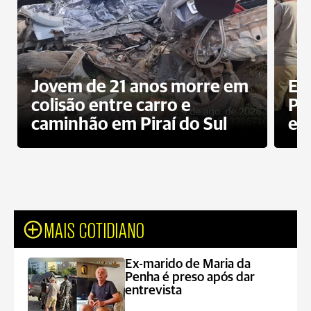
Jovem de 21 anos morre em
Ex
colisão entre carro e
Pe
caminhão em Piraí do Sul
en
MAIS COTIDIANO
Ex-marido de Maria da
Penha é preso após dar
entrevista