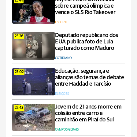
23:41
sobre campeã olímpica e
vence o SLS Rio Takeover
ESPORTE
Deputado republicano dos
23:26
EUA publica foto de Lula
capturado como Maduro
COTIDIANO
Educação, segurança e
23:02
alianças são temas de debate
entre Haddad e Tarcísio
ELEIÇÕES
Jovem de 21 anos morre em
22:43
colisão entre carro e
caminhão em Piraí do Sul
CAMPOS GERAIS