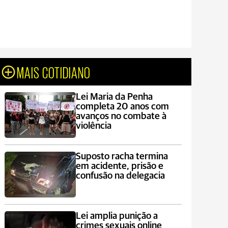
MAIS COTIDIANO
Lei Maria da Penha
completa 20 anos com
avanços no combate à
violência
Suposto racha termina
em acidente, prisão e
confusão na delegacia
Lei amplia punição a
crimes sexuais online