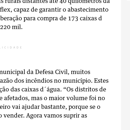
as rurais distantes até 40 quilômetros da
lex, capaz de garantir o abastecimento
iberação para compra de 173 caixas d
 220 mil.
LICIDADE
unicipal da Defesa Civil, muitos
azão dos incêndios no município. Estes
ição das caixas d´água. “Os distritos de
te afetados, mas o maior volume foi no
eiro vai ajudar bastante, porque se o
o vender. Agora vamos suprir as