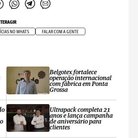
NTERAGIR
ÍCIAS NO WHATS
FALAR COM A GENTE
Belgotex fortalece
a
operação internacional
com fábrica em Ponta
Grossa
do
Ultrapack completa 21
anos e lança campanha
no
de aniversário para
clientes