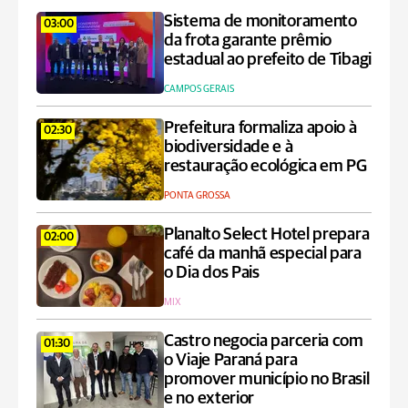
Sistema de monitoramento
03:00
da frota garante prêmio
estadual ao prefeito de Tibagi
CAMPOS GERAIS
Prefeitura formaliza apoio à
02:30
biodiversidade e à
restauração ecológica em PG
PONTA GROSSA
Planalto Select Hotel prepara
02:00
café da manhã especial para
o Dia dos Pais
MIX
Castro negocia parceria com
01:30
o Viaje Paraná para
promover município no Brasil
e no exterior