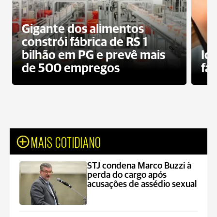
Gigante dos alimentos
constrói fábrica de RS 1
bilhão em PG e prevê mais
Id
de 500 empregos
fa
MAIS COTIDIANO
STJ condena Marco Buzzi à
perda do cargo após
acusações de assédio sexual