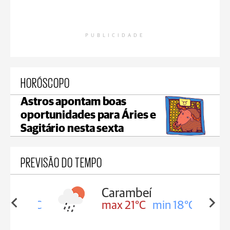
PUBLICIDADE
HORÓSCOPO
Astros apontam boas
oportunidades para Áries e
Sagitário nesta sexta
PREVISÃO DO TEMPO
Carambeí
in 18°C
max 21°C
min 18°C