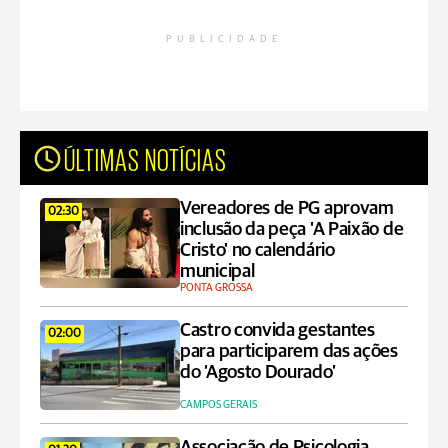
PUBLICIDADE
ÚLTIMAS NOTÍCIAS
Vereadores de PG aprovam
02:30
inclusão da peça 'A Paixão de
Cristo' no calendário
municipal
PONTA GROSSA
Castro convida gestantes
02:00
para participarem das ações
do ‘Agosto Dourado’
CAMPOS GERAIS
Associação de Psicologia