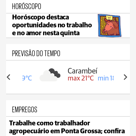
HORÓSCOPO
Horóscopo destaca
oportunidades no trabalho
e no amor nesta quinta
PREVISÃO DO TEMPO
Carambeí
in 19°C
max 21°C
min 18°C
EMPREGOS
Trabalhe como trabalhador
agropecuário em Ponta Grossa; confira