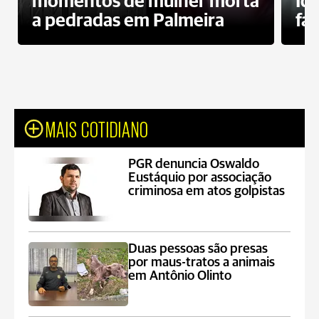
momentos de mulher morta
Id
a pedradas em Palmeira
fa
MAIS COTIDIANO
PGR denuncia Oswaldo
Eustáquio por associação
criminosa em atos golpistas
Duas pessoas são presas
por maus-tratos a animais
em Antônio Olinto