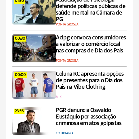
01:30
defende políticas públicas de
saúde mental na Câmara de
PG
PONTA GROSSA
Acipg convoca consumidores
00:30
a valorizar o comércio local
nas compras de Dia dos Pais
PONTA GROSSA
Coluna RC apresenta opções
00:00
de presentes para o Dia dos
Pais na Vibe Clothing
MIX
PGR denuncia Oswaldo
23:56
Eustáquio por associação
criminosa em atos golpistas
COTIDIANO