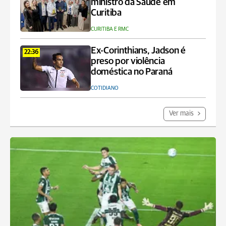
ministro da Saúde em
Curitiba
CURITIBA E RMC
Ex-Corinthians, Jadson é
22:36
preso por violência
doméstica no Paraná
COTIDIANO
Ver mais