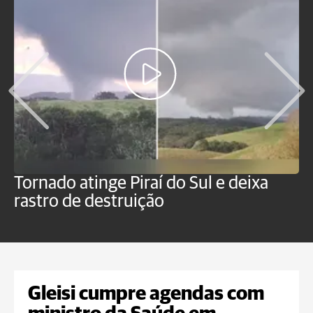
Tornado atinge Piraí do Sul e deixa
H
rastro de destruição
C
m
Gleisi cumpre agendas com