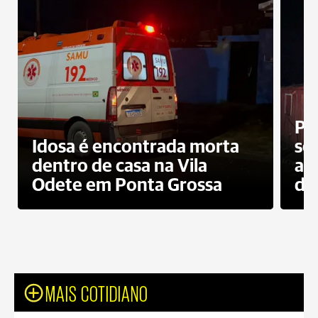
Pr
Idosa é encontrada morta
sec
dentro de casa na Vila
ap
Odete em Ponta Grossa
do
MAIS COTIDIANO