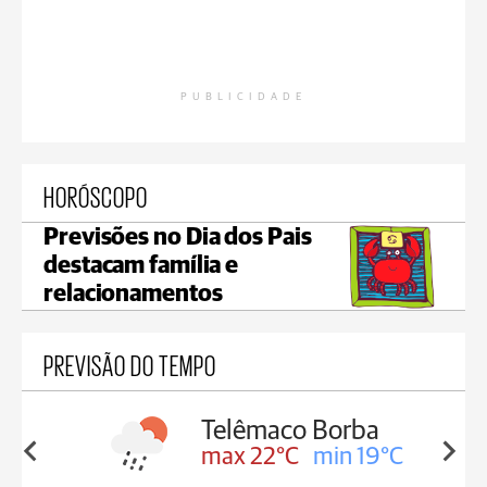
PUBLICIDADE
HORÓSCOPO
Previsões no Dia dos Pais
destacam família e
relacionamentos
PREVISÃO DO TEMPO
Borba
Reserva
in 19°C
max 21°C
min 18°C