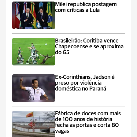
Milei republica postagem
com críticas a Lula
Brasileirão: Coritiba vence
Chapecoense e se aproxima
do G5
Ex-Corinthians, Jadson é
preso por violência
doméstica no Paraná
Fábrica de doces com mais
de 100 anos de história
fecha as portas e corta 80
vagas