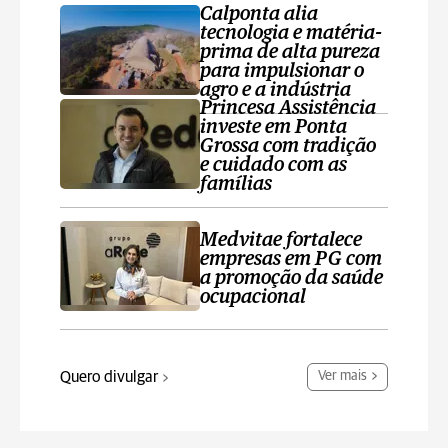
Calponta alia
tecnologia e matéria-
prima de alta pureza
para impulsionar o
agro e a indústria
Princesa Assistência
investe em Ponta
Grossa com tradição
e cuidado com as
famílias
Medvitae fortalece
empresas em PG com
a promoção da saúde
ocupacional
Quero divulgar
Ver mais