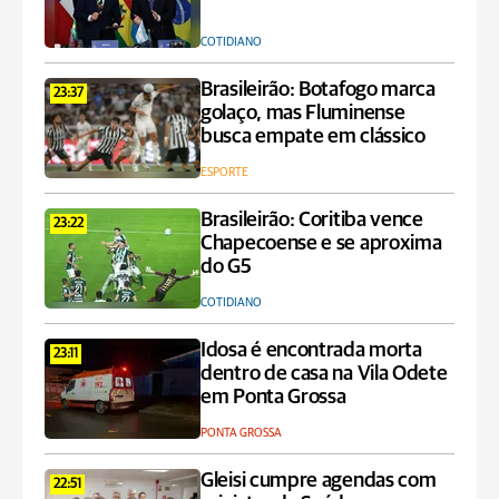
COTIDIANO
Brasileirão: Botafogo marca
23:37
golaço, mas Fluminense
busca empate em clássico
ESPORTE
Brasileirão: Coritiba vence
23:22
Chapecoense e se aproxima
do G5
COTIDIANO
Idosa é encontrada morta
23:11
dentro de casa na Vila Odete
em Ponta Grossa
PONTA GROSSA
Gleisi cumpre agendas com
22:51