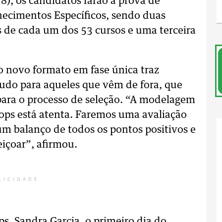
8), os candidatos farão a prova de
hecimentos Específicos, sendo duas
os de cada um dos 53 cursos e uma terceira
 o novo formato em fase única traz
tudo para aqueles que vêm de fora, que
ara o processo de seleção. “A modelagem
Cops está atenta. Faremos uma avaliação
 um balanço de todos os pontos positivos e
içoar”, afirmou.
LICIDADE
s, Sandra Garcia, o primeiro dia do