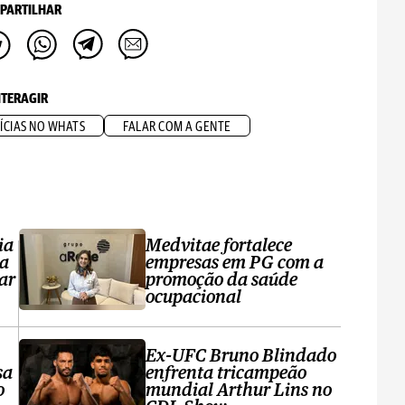
PARTILHAR
NTERAGIR
ÍCIAS NO WHATS
FALAR COM A GENTE
ia
Medvitae fortalece
ta
empresas em PG com a
ar
promoção da saúde
ocupacional
Ex-UFC Bruno Blindado
sa
enfrenta tricampeão
o
mundial Arthur Lins no