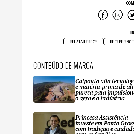
COM
I
RELATAR ERROS
RECEBER NOT
CONTEÚDO DE MARCA
Calponta alia tecnolog
e matéria-prima de al
pureza para impulsion
o agro e a indústria
Princesa Assistência
investe em Ponta Gros
com tradição e cuidad