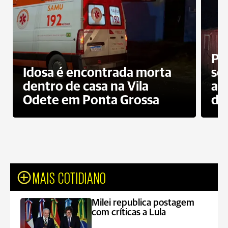
Pr
Idosa é encontrada morta
sec
dentro de casa na Vila
ap
Odete em Ponta Grossa
do
MAIS COTIDIANO
Milei republica postagem
com críticas a Lula