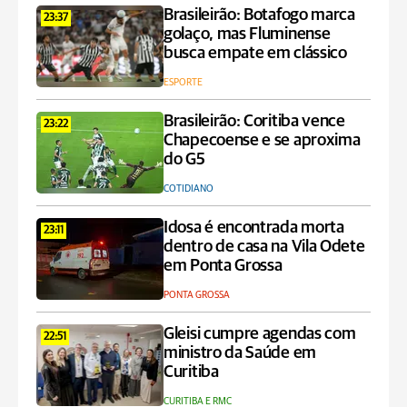
Brasileirão: Botafogo marca
23:37
golaço, mas Fluminense
busca empate em clássico
ESPORTE
Brasileirão: Coritiba vence
23:22
Chapecoense e se aproxima
do G5
COTIDIANO
Idosa é encontrada morta
23:11
dentro de casa na Vila Odete
em Ponta Grossa
PONTA GROSSA
Gleisi cumpre agendas com
22:51
ministro da Saúde em
Curitiba
CURITIBA E RMC