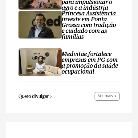
para impulsionar o
agro e a indústria
Princesa Assistência
investe em Ponta
Grossa com tradição
e cuidado com as
famílias
Medvitae fortalece
empresas em PG com
a promoção da saúde
ocupacional
Quero divulgar
Ver mais