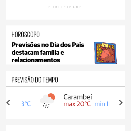
PUBLICIDADE
HORÓSCOPO
Previsões no Dia dos Pais
destacam família e
relacionamentos
PREVISÃO DO TEMPO
Carambeí
in 18°C
max 20°C
min 18°C