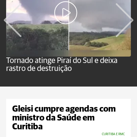
Tornado atinge Piraí do Sul e deixa
H
rastro de destruição
C
m
Gleisi cumpre agendas com
ministro da Saúde em
Curitiba
CURITIBA E RMC