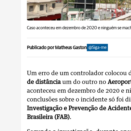
Caso aconteceu em dezembro de 2020 e ninguém se mac
Publicado por Matheus Gaston
@Siga-me
Um erro de um controlador colocou 
de distância
um do outro no
Aeropor
aconteceu em dezembro de 2020 e ni
conclusões sobre o incidente só foi 
Investigação e Prevenção de Acident
Brasileira (FAB)
.