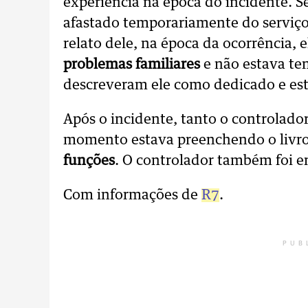
experiência na época do incidente. Se
afastado temporariamente do serviç
relato dele, na época da ocorrência, 
problemas familiares
e não estava te
descreveram ele como dedicado e es
Após o incidente, tanto o controlado
momento estava preenchendo o livro 
funções
. O controlador também foi 
Com informações de
R7
.
PUB