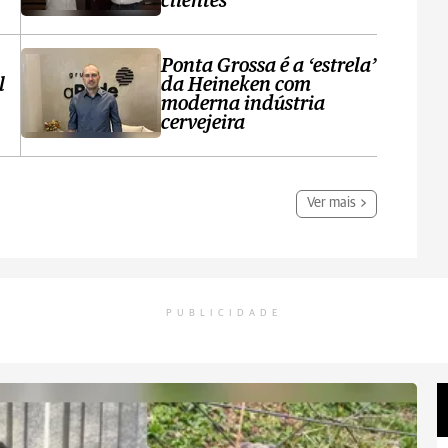
clientes
Ponta Grossa é a ‘estrela’
l
da Heineken com
moderna indústria
cervejeira
Ver mais
PUBLICIDADE