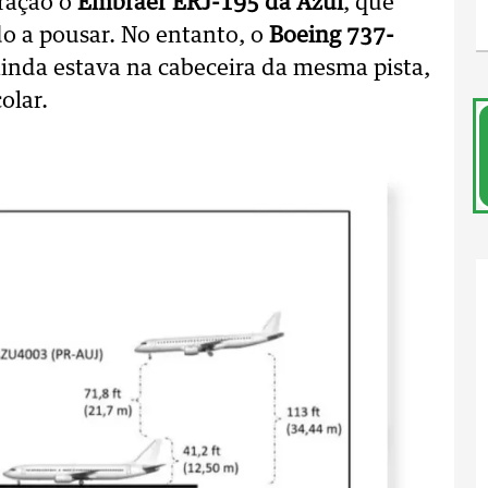
ração o
Embraer ERJ-195 da Azul
, que
do a pousar. No entanto, o
Boeing 737-
ainda estava na cabeceira da mesma pista,
olar.