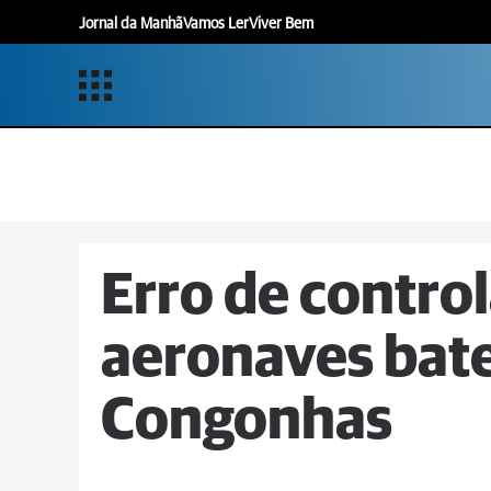
Jornal da Manhã
Vamos Ler
Viver Bem
Erro de contro
aeronaves bat
Congonhas