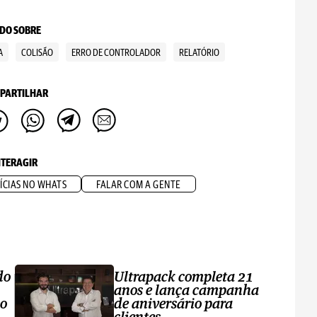
DO SOBRE
A
COLISÃO
ERRO DE CONTROLADOR
RELATÓRIO
PARTILHAR
NTERAGIR
ÍCIAS NO WHATS
FALAR COM A GENTE
do
Ultrapack completa 21
anos e lança campanha
no
de aniversário para