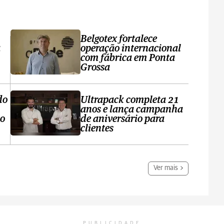
Belgotex fortalece
a
operação internacional
com fábrica em Ponta
Grossa
do
Ultrapack completa 21
anos e lança campanha
no
de aniversário para
clientes
Ver mais
PUBLICIDADE