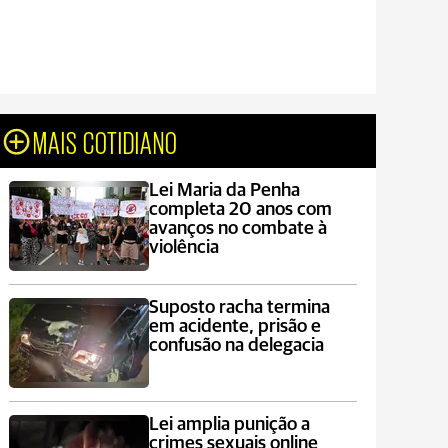
MAIS COTIDIANO
Lei Maria da Penha
completa 20 anos com
avanços no combate à
violência
Suposto racha termina
em acidente, prisão e
confusão na delegacia
Lei amplia punição a
crimes sexuais online