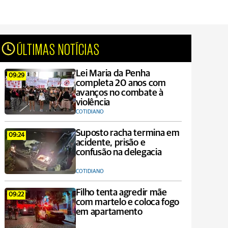
ÚLTIMAS NOTÍCIAS
Lei Maria da Penha
09:29
completa 20 anos com
avanços no combate à
violência
COTIDIANO
Suposto racha termina em
09:24
acidente, prisão e
confusão na delegacia
COTIDIANO
Filho tenta agredir mãe
09:22
com martelo e coloca fogo
em apartamento