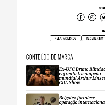
COM
I
RELATAR ERROS
RECEBER NOT
CONTEÚDO DE MARCA
Ex-UFC Bruno Blinda
enfrenta tricampeão
mundial Arthur Lins 
CDL Show
Belgotex fortalece
operação internaciona