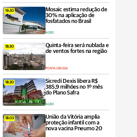
Mosaic estima redução de
19:30
30% na aplicação de
fosfatados no Brasil
AGRO
Quinta-feira será nublada e
18:30
de ventos fortes na região
PONTA GROSSA
Sicredi Dexis libera R$
18:30
385,9 milhões no 1º mês
do Plano Safra
AGRO
União da Vitória amplia
18:03
proteção infantil com a
nova vacina Pneumo 20