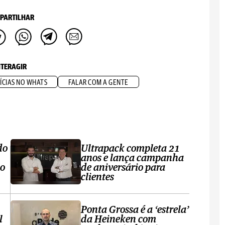
PARTILHAR
NTERAGIR
ÍCIAS NO WHATS
FALAR COM A GENTE
do
Ultrapack completa 21
anos e lança campanha
no
de aniversário para
clientes
Ponta Grossa é a ‘estrela’
l
da Heineken com