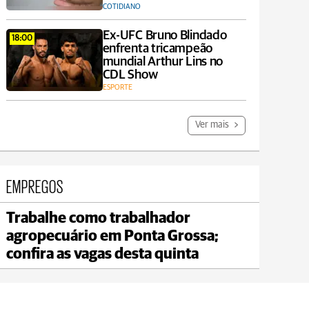
COTIDIANO
Ex-UFC Bruno Blindado
18:00
enfrenta tricampeão
mundial Arthur Lins no
CDL Show
ESPORTE
Ver mais
EMPREGOS
Trabalhe como trabalhador
Jaguariaíva
agropecuário em Ponta Grossa;
max 21°C
min 20°C
confira as vagas desta quinta