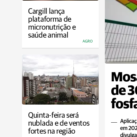
Cargill lança
plataforma de
micronutrição e
saúde animal
AGRO
Mosa
de 3
fosf
Quinta-feira será
Aplicaç
nublada e de ventos
em 2026
fortes na região
divulg