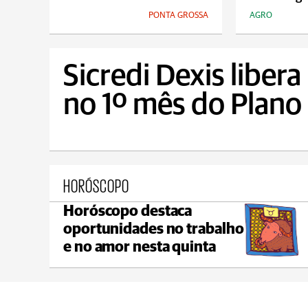
PONTA GROSSA
AGRO
Sicredi Dexis liber
no 1º mês do Plano
HORÓSCOPO
Horóscopo destaca
Castro
oportunidades no trabalho
max 21°C
min 19°C
e no amor nesta quinta