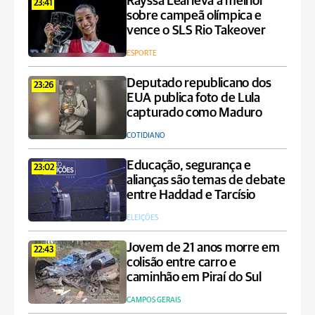
Rayssa Leal leva a melhor
23:41
sobre campeã olímpica e
vence o SLS Rio Takeover
ESPORTE
Deputado republicano dos
23:26
EUA publica foto de Lula
capturado como Maduro
COTIDIANO
Educação, segurança e
23:02
alianças são temas de debate
entre Haddad e Tarcísio
ELEIÇÕES
Jovem de 21 anos morre em
22:43
colisão entre carro e
caminhão em Piraí do Sul
CAMPOS GERAIS