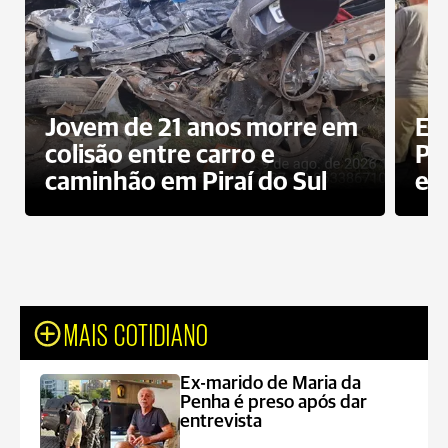
Jovem de 21 anos morre em
Ex
colisão entre carro e
Pe
caminhão em Piraí do Sul
en
MAIS COTIDIANO
Ex-marido de Maria da
Penha é preso após dar
entrevista