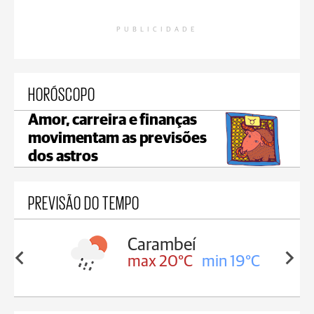
PUBLICIDADE
HORÓSCOPO
Amor, carreira e finanças
movimentam as previsões
dos astros
PREVISÃO DO TEMPO
Carambeí
in 19°C
max 20°C
min 19°C