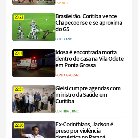
ESPORTE
Brasileirão: Coritiba vence
23:22
Chapecoense e se aproxima
do G5
COTIDIANO
Idosa é encontrada morta
23:11
dentro de casa na Vila Odete
em Ponta Grossa
PONTA GROSSA
Gleisi cumpre agendas com
22:51
ministro da Saúde em
Curitiba
CURITIBA E RMC
Ex-Corinthians, Jadson é
22:36
preso por violência
doméstica no Paraná