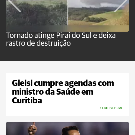
Tornado atinge Piraí do Sul e deixa
H
rastro de destruição
C
m
Gleisi cumpre agendas com
ministro da Saúde em
Curitiba
CURITIBA E RMC