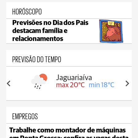
HORÓSCOPO
Previsões no Dia dos Pais
destacam família e
relacionamentos
PREVISÃO DO TEMPO
Jaguariaíva
in 18°C
max 20°C
min 18°C
EMPREGOS
Trabalhe como montador de máquinas