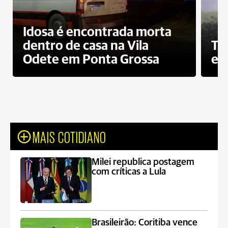
Idosa é encontrada morta
dentro de casa na Vila
To
Odete em Ponta Grossa
e 
MAIS COTIDIANO
Milei republica postagem
com críticas a Lula
Brasileirão: Coritiba vence