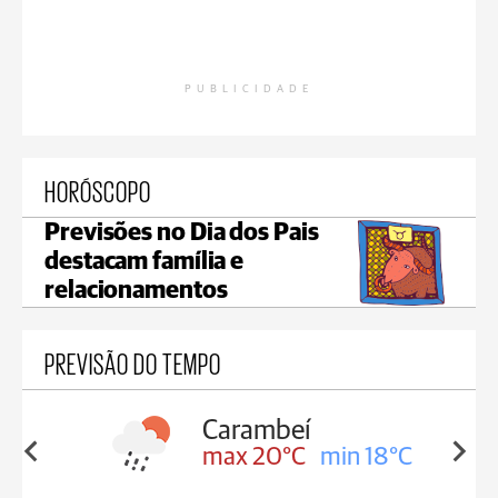
PUBLICIDADE
HORÓSCOPO
Previsões no Dia dos Pais
destacam família e
relacionamentos
PREVISÃO DO TEMPO
arambeí
Jaguariaíva
x 20°C
min 18°C
max 20°C
min 18