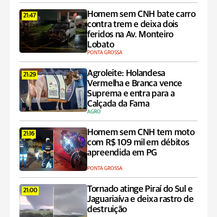
Homem sem CNH bate carro
21:47
contra trem e deixa dois
feridos na Av. Monteiro
Lobato
PONTA GROSSA
Agroleite: Holandesa
21:29
Vermelha e Branca vence
Suprema e entra para a
Calçada da Fama
AGRO
Homem sem CNH tem moto
21:16
com R$ 109 mil em débitos
apreendida em PG
PONTA GROSSA
Tornado atinge Piraí do Sul e
21:00
Jaguariaíva e deixa rastro de
destruição