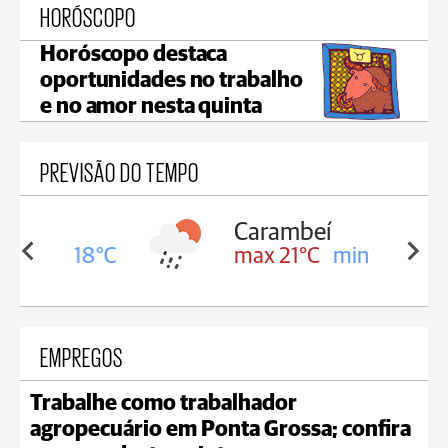
HORÓSCOPO
Horóscopo destaca
oportunidades no trabalho
e no amor nesta quinta
PREVISÃO DO TEMPO
Carambeí
in 18°C
max 21°C
min 18°C
EMPREGOS
Trabalhe como trabalhador
agropecuário em Ponta Grossa; confira