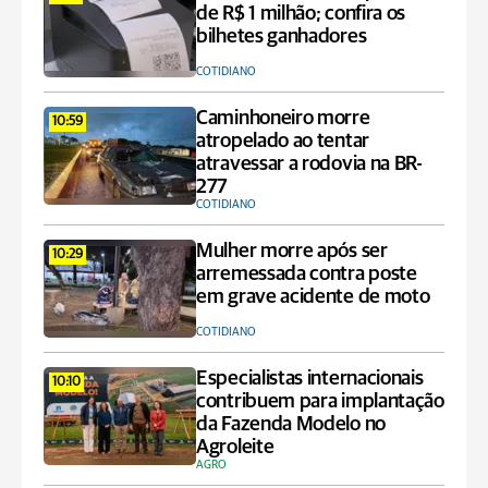
de R$ 1 milhão; confira os
bilhetes ganhadores
COTIDIANO
Caminhoneiro morre
10:59
atropelado ao tentar
atravessar a rodovia na BR-
277
COTIDIANO
Mulher morre após ser
10:29
arremessada contra poste
em grave acidente de moto
COTIDIANO
Especialistas internacionais
10:10
contribuem para implantação
da Fazenda Modelo no
Agroleite
AGRO