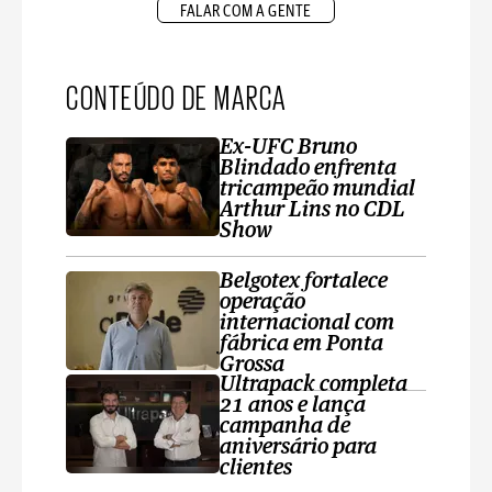
FALAR COM A GENTE
CONTEÚDO DE MARCA
Ex-UFC Bruno
Blindado enfrenta
tricampeão mundial
Arthur Lins no CDL
Show
Belgotex fortalece
operação
internacional com
fábrica em Ponta
Grossa
Ultrapack completa
21 anos e lança
campanha de
aniversário para
clientes