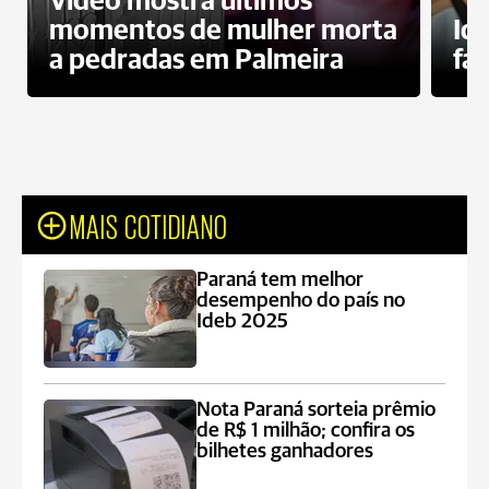
Vídeo mostra últimos
momentos de mulher morta
Id
a pedradas em Palmeira
fa
MAIS COTIDIANO
Paraná tem melhor
desempenho do país no
Ideb 2025
Nota Paraná sorteia prêmio
de R$ 1 milhão; confira os
bilhetes ganhadores