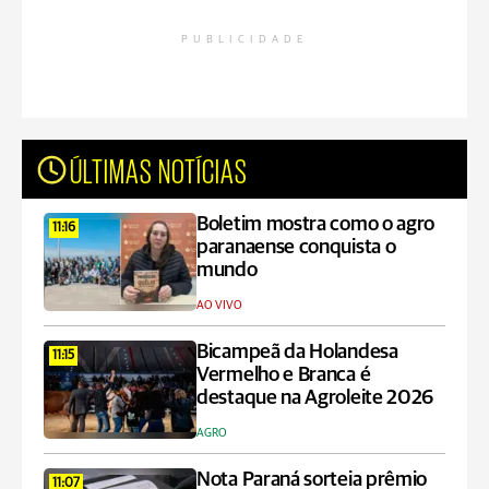
PUBLICIDADE
ÚLTIMAS NOTÍCIAS
Boletim mostra como o agro
11:16
paranaense conquista o
mundo
AO VIVO
Bicampeã da Holandesa
11:15
Vermelho e Branca é
destaque na Agroleite 2026
AGRO
Nota Paraná sorteia prêmio
11:07