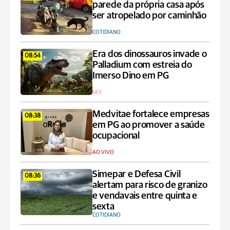
parede da própria casa após
ser atropelado por caminhão
COTIDIANO
Era dos dinossauros invade o
08:54
Palladium com estreia do
Imerso Dino em PG
MIX
Medvitae fortalece empresas
08:38
em PG ao promover a saúde
ocupacional
AO VIVO
Simepar e Defesa Civil
08:36
alertam para risco de granizo
e vendavais entre quinta e
sexta
COTIDIANO