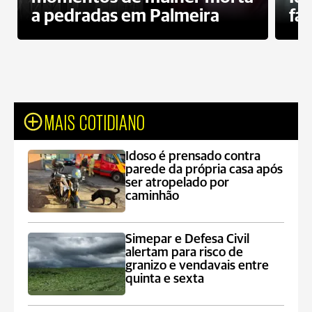
a pedradas em Palmeira
fa
MAIS COTIDIANO
Idoso é prensado contra
parede da própria casa após
ser atropelado por
caminhão
Simepar e Defesa Civil
alertam para risco de
granizo e vendavais entre
quinta e sexta