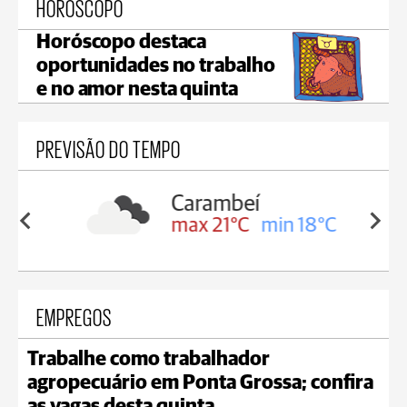
HORÓSCOPO
Horóscopo destaca
oportunidades no trabalho
e no amor nesta quinta
PREVISÃO DO TEMPO
Carambeí
in 19°C
max 21°C
min 18°C
EMPREGOS
Trabalhe como trabalhador
agropecuário em Ponta Grossa; confira