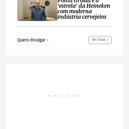
Ponta Grossa é a
‘estrela’ da Heineken
com moderna
indústria cervejeira
Quero divulgar
Ver mais
PUBLICIDADE