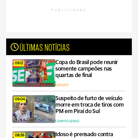
PUBLICIDADE
ÚLTIMAS NOTÍCIAS
Copa do Brasil pode reunir
09:12
somente campeões nas
quartas de final
ESPORTE
Suspeito de furto de veículo
09:04
morre em troca de tiros com
PM em Piraí do Sul
CAMPOS GERAIS
Idoso é prensado contra
08:56