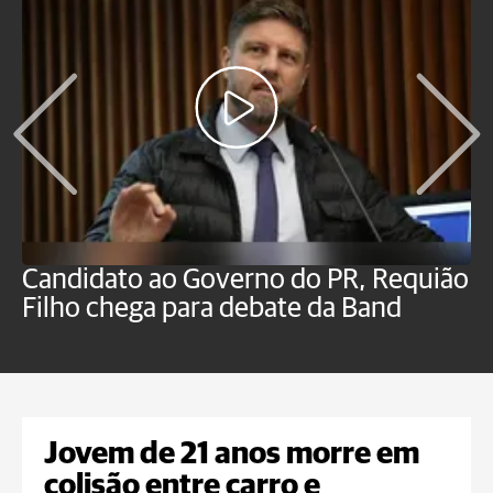
Candidato ao Governo do PR, Requião
S
Filho chega para debate da Band
p
B
Jovem de 21 anos morre em
colisão entre carro e