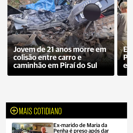
Jovem de 21 anos morre em
Ex
colisão entre carro e
Pe
caminhão em Piraí do Sul
en
MAIS COTIDIANO
Ex-marido de Maria da
Penha é preso após dar