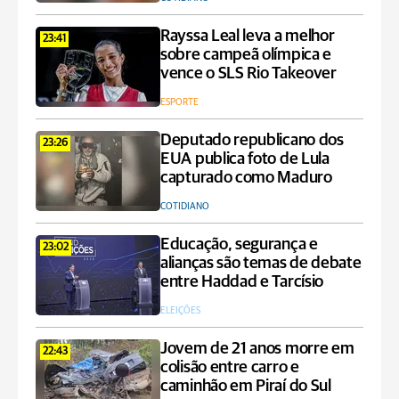
Rayssa Leal leva a melhor
23:41
sobre campeã olímpica e
vence o SLS Rio Takeover
ESPORTE
Deputado republicano dos
23:26
EUA publica foto de Lula
capturado como Maduro
COTIDIANO
Educação, segurança e
23:02
alianças são temas de debate
entre Haddad e Tarcísio
ELEIÇÕES
Jovem de 21 anos morre em
22:43
colisão entre carro e
caminhão em Piraí do Sul