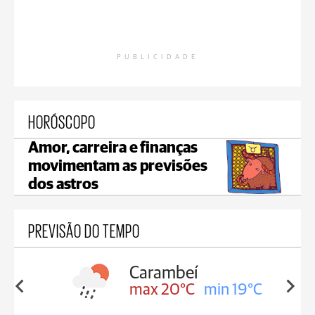
PUBLICIDADE
HORÓSCOPO
Amor, carreira e finanças
movimentam as previsões
dos astros
PREVISÃO DO TEMPO
Carambeí
in 19°C
max 20°C
min 19°C