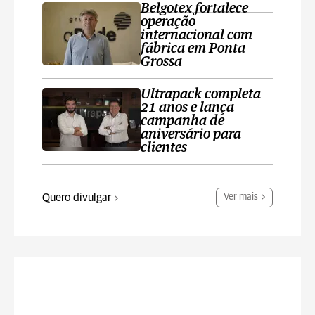
Belgotex fortalece
operação
internacional com
fábrica em Ponta
Grossa
Ultrapack completa
21 anos e lança
campanha de
aniversário para
clientes
Quero divulgar
Ver mais