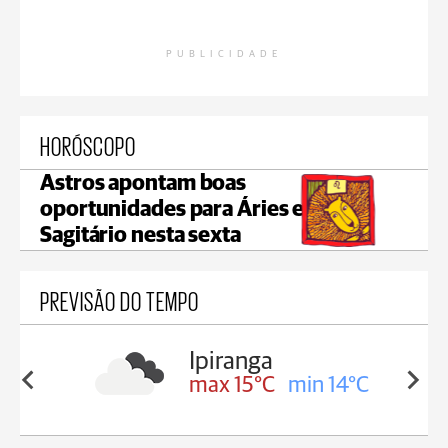
PUBLICIDADE
HORÓSCOPO
Astros apontam boas
oportunidades para Áries e
Sagitário nesta sexta
PREVISÃO DO TEMPO
Ipiranga
in 17°C
max 15°C
min 14°C