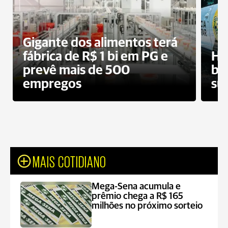
Gigante dos alimentos terá
fábrica de R$ 1 bi em PG e
Ho
prevê mais de 500
bo
empregos
su
MAIS COTIDIANO
Mega-Sena acumula e
prêmio chega a R$ 165
milhões no próximo sorteio