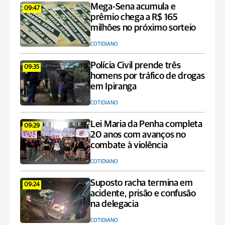
Mega-Sena acumula e
09:47
prêmio chega a R$ 165
milhões no próximo sorteio
COTIDIANO
Polícia Civil prende três
09:35
homens por tráfico de drogas
em Ipiranga
COTIDIANO
Lei Maria da Penha completa
09:29
20 anos com avanços no
combate à violência
COTIDIANO
Suposto racha termina em
09:24
acidente, prisão e confusão
na delegacia
COTIDIANO