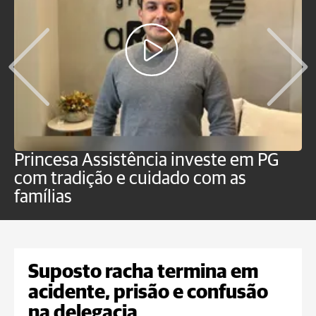
Princesa Assistência investe em PG
O
com tradição e cuidado com as
p
famílias
Suposto racha termina em
acidente, prisão e confusão
na delegacia