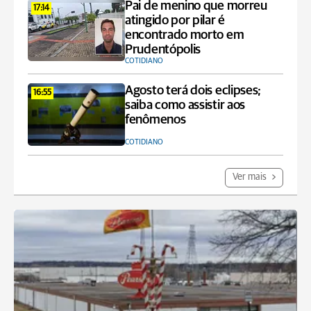
Pai de menino que morreu
17:14
atingido por pilar é
encontrado morto em
Prudentópolis
COTIDIANO
Agosto terá dois eclipses;
16:55
saiba como assistir aos
fenômenos
COTIDIANO
Ver mais