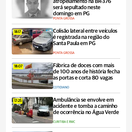
atropelamento na BR-376
será sepultado neste
domingo em PG
PONTA GROSSA
Colisão lateral entre veículos
18:17
é registrada na região do
Santa Paula em PG
PONTA GROSSA
Fábrica de doces com mais
18:07
de 100 anos de história fecha
as portas e corta 80 vagas
COTIDIANO
Ambulância se envolve em
17:25
acidente e tomba a caminho
de ocorrência no Água Verde
CURITIBA E RMC