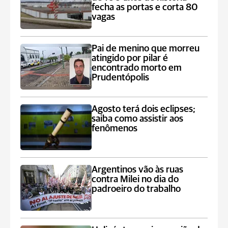
fecha as portas e corta 80
vagas
Pai de menino que morreu
atingido por pilar é
encontrado morto em
Prudentópolis
Agosto terá dois eclipses;
saiba como assistir aos
fenômenos
Argentinos vão às ruas
contra Milei no dia do
padroeiro do trabalho