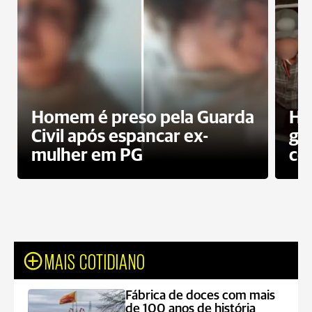
Homem é preso pela Guarda
Ho
Civil após espancar ex-
gr
mulher em PG
co
MAIS COTIDIANO
Fábrica de doces com mais
de 100 anos de história