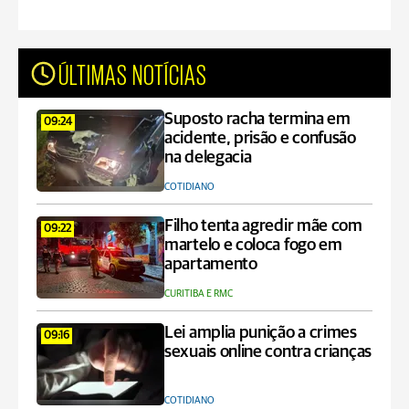
ÚLTIMAS NOTÍCIAS
Suposto racha termina em
09:24
acidente, prisão e confusão
na delegacia
COTIDIANO
Filho tenta agredir mãe com
09:22
martelo e coloca fogo em
apartamento
CURITIBA E RMC
Lei amplia punição a crimes
09:16
sexuais online contra crianças
COTIDIANO