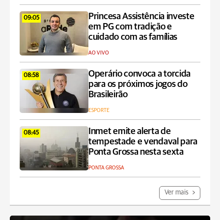
Princesa Assistência investe
09:05
em PG com tradição e
cuidado com as famílias
AO VIVO
Operário convoca a torcida
08:58
para os próximos jogos do
Brasileirão
ESPORTE
Inmet emite alerta de
08:45
tempestade e vendaval para
Ponta Grossa nesta sexta
PONTA GROSSA
Ver mais