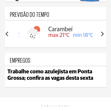
PREVISÃO DO TEMPO
Carambeí
in 18°C
max 21°C
min 18°C
EMPREGOS
Trabalhe como azulejista em Ponta
Grossa; confira as vagas desta sexta
PUBLICIDADE