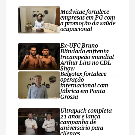
Medvitae fortalece
empresas em PG com
a promoção da saúde
ocupacional
Ex-UFC Bruno
Blindado enfrenta
tricampeão mundial
Arthur Lins no CDL
Show
Belgotex fortalece
operação
internacional com
fábrica em Ponta
Grossa
Ultrapack completa
21 anos e lança
campanha de
aniversário para
clientes