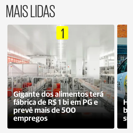
MAIS LIDAS
1
Gigante dos alimentos terá
fábrica de R$ 1 bi em PG e
Ho
prevê mais de 500
bo
empregos
su