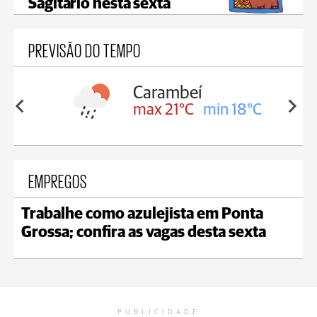
Sagitário nesta sexta
PREVISÃO DO TEMPO
Carambeí
in 18°C
max 21°C
min 18°C
EMPREGOS
Trabalhe como azulejista em Ponta
Grossa; confira as vagas desta sexta
PUBLICIDADE