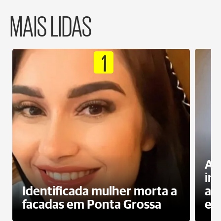
MAIS LIDAS
1
Al
in
Identificada mulher morta a
ag
facadas em Ponta Grossa
es