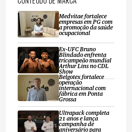
Medvitae fortalece
empresas em PG com
a promoção da saúde
ocupacional
Ex-UFC Bruno
Blindado enfrenta
tricampeão mundial
Arthur Lins no CDL
Show
Belgotex fortalece
operação
internacional com
fábrica em Ponta
Grossa
Ultrapack completa
21 anos e lança
campanha de
aniversário para