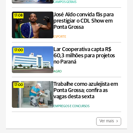
CAMPOS GERAIS
José Aldo convida fãs para
17:08
prestigiar o CDL Show em
Ponta Grossa
ESPORTE
Lar Cooperativa capta R$
17:00
60,3 milhões para projetos
no Paraná
AGRO
Trabalhe como azulejista em
17:00
Ponta Grossa; confira as
vagas desta sexta
EMPREGOS E CONCURSOS
Ver mais